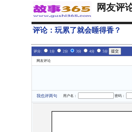
网友评
评论：
玩累了就会睡得香？
评分:
1分
2分
3分
4分
5分
网友评论
我也评两句
用户名：
密码：