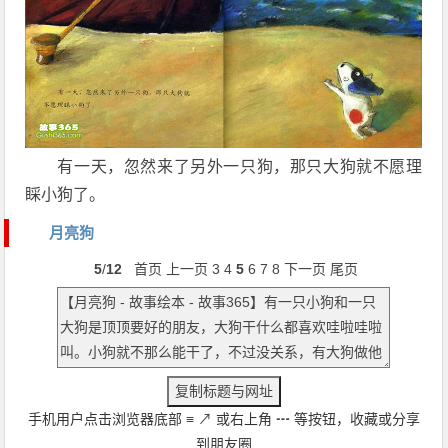
有一天，忽然来了另外一只狗，那只大狗就不愿理
睬小狗了。
月亮狗
5
/
12
首页
上一页
3
4
5
6
7
8
下一页
尾页
手机用户点击浏览器底部
≡
↗
或右上角
┅
等按钮，收藏或分享
到朋友圈