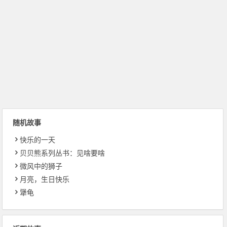
随机故事
快乐的一天
贝贝熊系列丛书：见啥要啥
微风中的狮子
月亮，生日快乐
犟龟