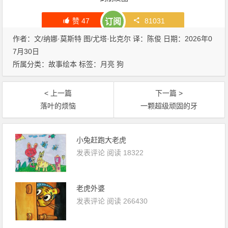
赞
47
81031
订阅
作者：文/纳娜·莫斯特 图/尤塔·比克尔 译：陈俊 日期：2026年0
7月30日
所属分类：
故事绘本
标签：
月亮
狗
< 上一篇
下一篇 >
落叶的烦恼
一颗超级顽固的牙
小兔赶跑大老虎
发表评论
阅读 18322
老虎外婆
发表评论
阅读 266430