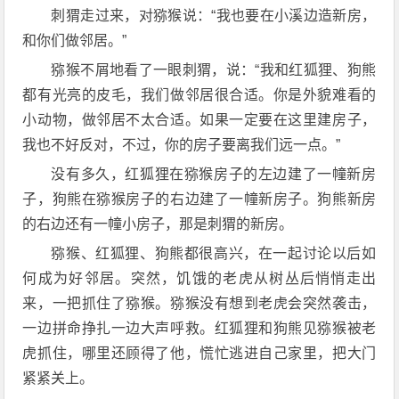
刺猬走过来，对猕猴说：“我也要在小溪边造新房，
和你们做邻居。”
猕猴不屑地看了一眼刺猬，说：“我和红狐狸、狗熊
都有光亮的皮毛，我们做邻居很合适。你是外貌难看的
小动物，做邻居不太合适。如果一定要在这里建房子，
我也不好反对，不过，你的房子要离我们远一点。”
没有多久，红狐狸在猕猴房子的左边建了一幢新房
子，狗熊在猕猴房子的右边建了一幢新房子。狗熊新房
的右边还有一幢小房子，那是刺猬的新房。
猕猴、红狐狸、狗熊都很高兴，在一起讨论以后如
何成为好邻居。突然，饥饿的老虎从树丛后悄悄走出
来，一把抓住了猕猴。猕猴没有想到老虎会突然袭击，
一边拼命挣扎一边大声呼救。红狐狸和狗熊见猕猴被老
虎抓住，哪里还顾得了他，慌忙逃进自己家里，把大门
紧紧关上。