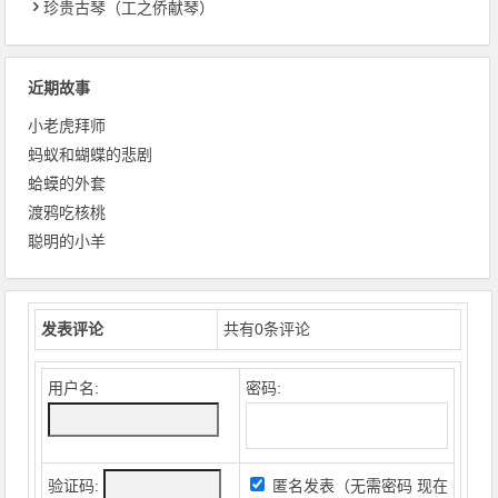
珍贵古琴（工之侨献琴）
近期故事
小老虎拜师
蚂蚁和蝴蝶的悲剧
蛤蟆的外套
渡鸦吃核桃
聪明的小羊
发表评论
共有
0
条评论
用户名:
密码:
验证码:
匿名发表（无需密码
现在