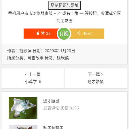
手机用户点击浏览器底部
≡
↗
或右上角
┅
等按钮，收藏或分享
到朋友圈
赞
32
4657
订阅
作者：钱欣葆 日期：2020年11月20日
所属分类：
寓言故事
标签：
钱欣葆
< 上一篇
下一篇 >
小鸡学飞
通才鼯鼠
通才鼯鼠
发表评论
阅读 8155
驴子和骡子