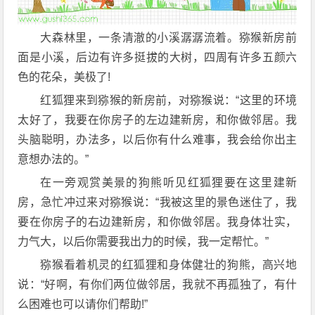
大森林里，一条清澈的小溪潺潺流着。猕猴新房前
面是小溪，后边有许多挺拔的大树，四周有许多五颜六
色的花朵，美极了!
红狐狸来到猕猴的新房前，对猕猴说：“这里的环境
太好了，我要在你房子的左边建新房，和你做邻居。我
头脑聪明，办法多，以后你有什么难事，我会给你出主
意想办法的。”
在一旁观赏美景的狗熊听见红狐狸要在这里建新
房，急忙冲过来对猕猴说：“我被这里的景色迷住了，我
要在你房子的右边建新房，和你做邻居。我身体壮实，
力气大，以后你需要我出力的时候，我一定帮忙。”
猕猴看着机灵的红狐狸和身体健壮的狗熊，高兴地
说：“好啊，有你们两位做邻居，我就不再孤独了，有什
么困难也可以请你们帮助!”