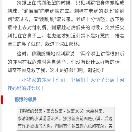
猕猴正在感到绝望的时候，只见刺猬把身体蜷缩成
刺球，“滴溜溜”向老虎滚过去。刺猬在老虎的脚上“刷刷
刷”滚过去，又“刷刷刷”滚过来。老虎十分恼怒，放下猕
猴冲上去对付刺猬。刺猬趁老虎低头的时候，突然把尖
刺扎在它鼻子上。老虎这才知道刺猬不是好惹的，捂着
流血的鼻子就逃，躲进了深山密林。
这时，猕猴感慨地对刺猬说：“两个嘴上讲得很好听
的邻居在我危难时各自逃命，你没有说什么好听的话，
却奋不顾身救了我，这才是好邻居啊，谢谢你!”
｜
小猪家的邻居
｜
你好，邻居们
｜
大个子邻居
｜
河
狸妈妈的好邻居
｜
猕猴的邻居