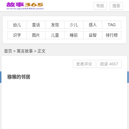
导航
搜索
幼儿
童话
发现
少儿
感人
TAG
识字
图片
儿童
睡前
益智
排行榜
首页
>
寓言故事
> 正文
发表评论
阅读
4657
猕猴的邻居