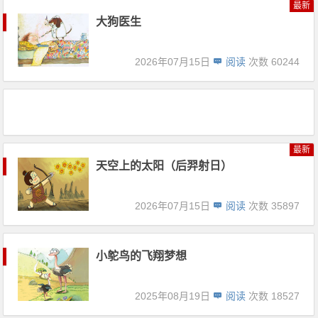
最新
大狗医生
2026年07月15日
阅读
次数 60244
最新
天空上的太阳（后羿射日）
2026年07月15日
阅读
次数 35897
小鸵鸟的飞翔梦想
2025年08月19日
阅读
次数 18527