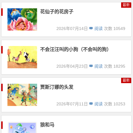
最新
花仙子的花房子
2026年07月14日
阅读
次数 10549
不会汪汪叫的小狗（不会叫的狗）
2026年04月23日
阅读
次数 18295
最新
贾斯汀娜的头发
2026年07月11日
阅读
次数 10253
狼和马