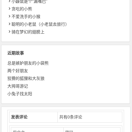
小鼹鼠是个“漏嘴巴”
贪吃的小熊
不爱洗手的小猴
聪明的小老鼠（小老鼠去旅行）
骑在梦幻的翅膀上
近期故事
总是嫉妒朋友的小袋熊
两个好朋友
狡猾的狐狸和大灰狼
大拇哥游记
小兔子找太阳
发表评论
共有
0
条评论