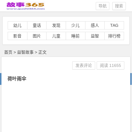
导航
搜索
幼儿
童话
发现
少儿
感人
TAG
影音
图片
儿童
睡前
益智
排行榜
首页
>
益智故事
> 正文
发表评论
阅读
11655
荷叶雨伞