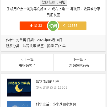
手机用户点击浏览器底部
≡
↗
或右上角
┅
等按钮，收藏或分享
到朋友圈
赞
33
11655
订阅
作者：刘香英 日期：2026年05月10日
所属分类：
益智故事
标签：
狐狸
开店
伞
< 上一篇
下一篇 >
虫妈妈笑了
鸡妈妈吃石头
知错能改的月亮
发表评论
阅读 16603
科学童话：小伞兵和小刺猬