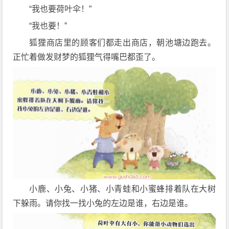
“我也要荷叶伞！”
“我也要！”
狐狸商店里的顾客们都走出商店，朝池塘边跑去。
正忙着做发财梦的狐狸气得嘴巴都歪了。
小鹿、小兔、小猪、小青蛙和小蜜蜂排着队在大树
下躲雨。请你找一找小兔的左边是谁，右边是谁。