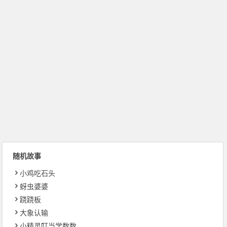
随机故事
小鸡吃石头
蚜虫婆婆
跷跷板
大象认输
小精灵叮当学数数