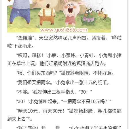
“轰隆隆”，天空突然响起几声闷雷。紧接着，“哗啦
啦”下起雨来。
“哎呀，糟糕！”小鹿、小蜜蜂、小青蛙、小兔和小猪
正在草地上玩，他们赶紧朝附近的狐狸商店跑去。
“喂，你们买东西吗？”狐狸斜着眼睛，不怀好意。
“我们想买把雨伞。”小兔拿出一张十元的纸币。
“不够。”狐狸伸出三根手指头，“30！”
“30？”小兔惊叫起来，“一把雨伞不是10元吗？”
“晴天10元，雨天30元！”狐狸扬起脸，鼻孔都快翘
到天上去了。
“涨了两倍！我……我……”小兔哼唧了半天也没把话