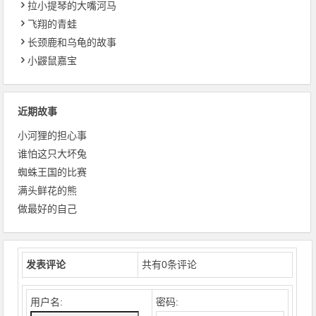
拉小提琴的大嘴河马
飞翔的青蛙
长颈鹿和乌龟的故事
小鼹鼠嘉宝
近期故事
小河狸的担心事
谁怕这只大坏兔
蜘蛛王国的比赛
满头鲜花的熊
做最好的自己
发表评论
共有
0
条评论
用户名:
密码: