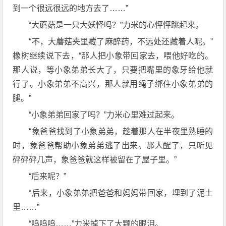
到一个很远很远的地方去了……”
“大蘑菇是一只大妖怪吗？”力米的心怦怦跳起来。
“不，大蘑菇夹里藏了麻醉药，不远处还藏着人呢。”
橡树继续说下去，“那人把小象带回家去，喂他好吃的。
那人说，等小象弟弟长大了，只要把嘴里的象牙给他就
行了。小象弟弟不高兴，那人就用绳子绑住小象弟弟的
腿。”
“小象弟弟回家了吗？”力米心里难过起来。
“象爸爸找到了小象弟弟，趁着那人在半夜里熟睡的
时，象爸爸帮助小象弟弟逃了出来。那人醒了，只听见
砰砰砰几声，象爸爸就这样被留在了屋子里。”
“后来呢？”
“后来，小象弟弟把爸爸和妈妈带回家，埋到了泥土
里……”
“呜呜呜……”力米掉下了大颗的眼泪。