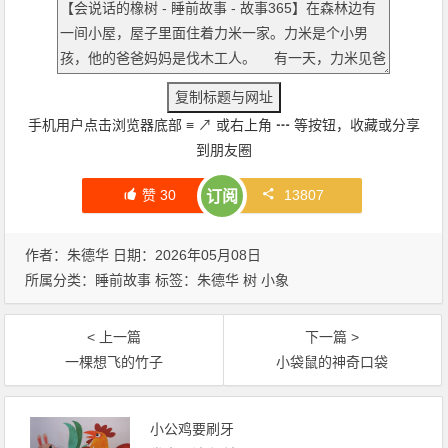
手机用户点击浏览器底部
≡
↗
或右上角
┅
等按钮，收藏或分享
到朋友圈
赞
30
13807
订阅
作者：朱德华 日期：2026年05月08日
所属分类：
睡前故事
标签：
朱德华
树
小象
< 上一篇
下一篇 >
一棵想飞的竹子
小袋鼠的神奇口袋
小公鸡要刷牙