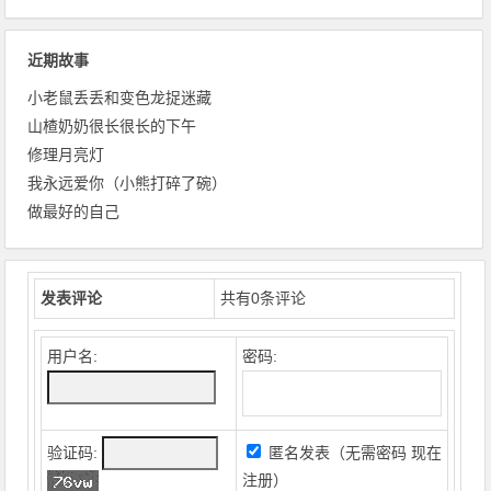
近期故事
小老鼠丢丢和变色龙捉迷藏
山楂奶奶很长很长的下午
修理月亮灯
我永远爱你（小熊打碎了碗）
做最好的自己
发表评论
共有
0
条评论
用户名:
密码:
验证码:
匿名发表（无需密码
现在
注册
）