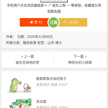
手机用户点击浏览器底部
≡
↗
或右上角
┅
等按钮，收藏或分享
到朋友圈
赞
42
15158
订阅
作者： 日期：2025年11月08日
所属分类：
睡前故事
标签：
山羊
博士
< 上一篇
下一篇 >
蛙先生和他的梦
种阳光的小妖精
敢数鳄鱼牙齿的兔子
发表评论
阅读 37517
苦瓜狼
发表评论
阅读 18964