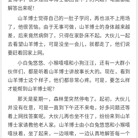
解答出来呢！
山羊博士觉得自己的一肚子学问，再也派不上用场
了，他很苦恼。由于无事可做，山羊博士的身体越来越
差，后来竟然病倒了，只得在家卧床不起。大伙儿一起
去看望山羊博士，可是没坐一会儿，就都走了，他们说
要赶着回家上网。
小白兔悠悠、小猴嘻嘻和小狗汪汪，还有一大群小
伙伴们，都是听着山羊博士讲故事长大的。现在，看到
山羊博士这个样子，他们都非常心疼。可是，要怎么样
才能帮到山羊博士呢？
那天是星期一，森林里突然停电了。起初，大伙儿
并没有在意，可是一直到下午还不来电，好多问题还等
着上网找答案呢。大伙儿再也坐不住了，纷纷来到山羊
博士家请教他老人家。山羊博士由小白兔悠悠和小猴嘻
嘻扶着，坐了起来，一边咳嗽，一边认真地解答每一个