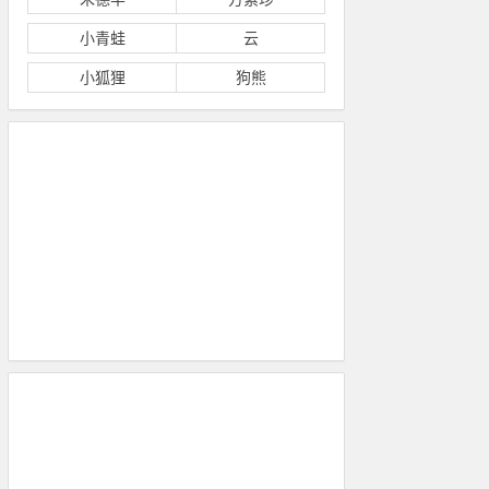
小青蛙
云
小狐狸
狗熊