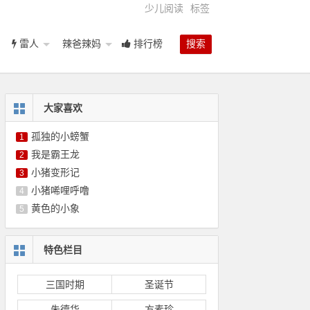
少儿阅读
标签
雷人
辣爸辣妈
排行榜
搜索
大家喜欢
孤独的小螃蟹
1
我是霸王龙
2
小猪变形记
3
小猪唏哩呼噜
4
黄色的小象
5
特色栏目
三国时期
圣诞节
朱德华
方素珍