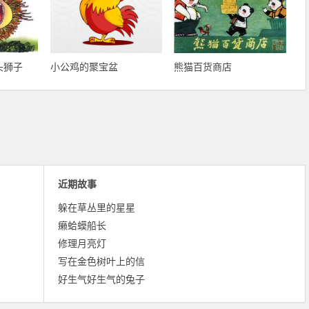
头狮子
小公鸡的聚宝盆
熊猫百货商店
近期故事
躲在草丛里的星星
癞蛤蟆船长
修理月亮灯
写在金色树叶上的信
好生气好生气的兔子