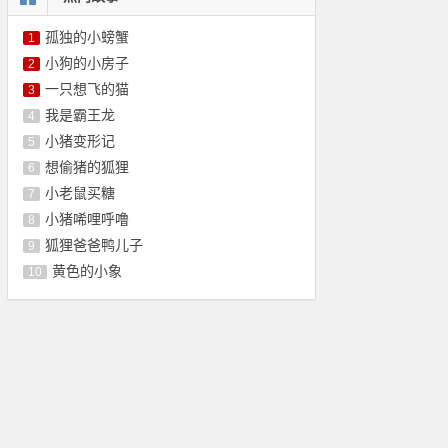
孤独的小螃蟹
1
小狗的小房子
2
一只想飞的猫
3
我是霸王龙
4
小猪变形记
5
想偷猪的狐狸
6
小老鼠买糖
7
小猪唏哩呼噜
8
狐狸爸爸鸭儿子
9
黄色的小象
10