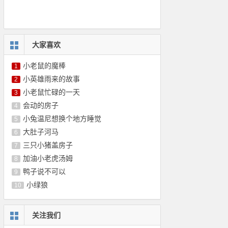
大家喜欢
小老鼠的魔棒
1
小英雄雨来的故事
2
小老鼠忙碌的一天
3
会动的房子
4
小兔温尼想换个地方睡觉
5
大肚子河马
6
三只小猪盖房子
7
加油小老虎汤姆
8
鸭子说不可以
9
小绿狼
10
关注我们