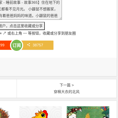
≡
↗
或右上角
┅
等按钮，收藏或分享到朋友圈
赞
99
38757
订阅
下一篇 >
穿棉大衣的北风