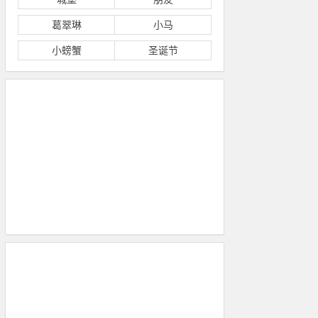
葛翠琳
小马
小螃蟹
圣诞节