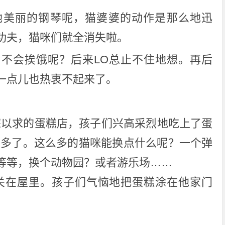
试弹她美丽的钢琴呢，猫婆婆的动作是那么地迅
功夫，猫咪们就全消失啦。
不会挨饿呢？后来LO总止不住地想。再后
一点儿也热衷不起来了。
寐以求的蛋糕店，孩子们兴高采烈地吃上了蛋
最多了。这么多的猫咪能换点什么呢？一个弹
等等，换个动物园？或者游乐场……
关在屋里。孩子们气恼地把蛋糕涂在他家门