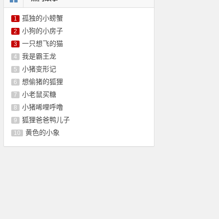
孤独的小螃蟹
1
小狗的小房子
2
一只想飞的猫
3
我是霸王龙
4
小猪变形记
5
想偷猪的狐狸
6
小老鼠买糖
7
小猪唏哩呼噜
8
狐狸爸爸鸭儿子
9
黄色的小象
10