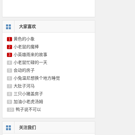
大家喜欢
黄色的小象
1
小老鼠的魔棒
2
小英雄雨来的故事
3
小老鼠忙碌的一天
4
会动的房子
5
小兔温尼想换个地方睡觉
6
大肚子河马
7
三只小猪盖房子
8
加油小老虎汤姆
9
鸭子说不可以
10
关注我们