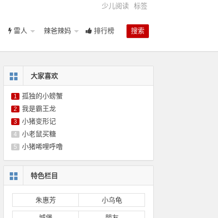
少儿阅读
标签
雷人
辣爸辣妈
排行榜
搜索
大家喜欢
孤独的小螃蟹
1
我是霸王龙
2
小猪变形记
3
小老鼠买糖
4
小猪唏哩呼噜
5
特色栏目
朱惠芳
小乌龟
城堡
朋友