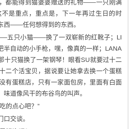
，都能得到猫婆婆赠送的礼物——一只刚满
这不是重点，重点是，下一年再过生日的时
东西——任何想得到的东西。
——五只小猫——换了一双崭新的红靴子；LI
把半自动的小手枪，嘿，像真的一样；LANA
那十只猫换了一架钢琴！眼看SU就要过十二
十二个活宝贝，据说要让她拿去换一个蛋糕
没有蛋糕店，只有一家面包房，里面有白面
，味道像风干的布谷鸟的叫声。
吃的点心吧？”
门口交谈。