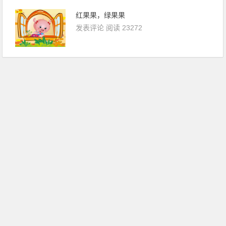
红果果，绿果果
发表评论
阅读 23272