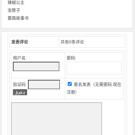
辣椒公主
宝匣子
蔷薇故事书
发表评论
共有
0
条评论
用户名:
密码:
验证码:
匿名发表（无需密码
现在
注册
）