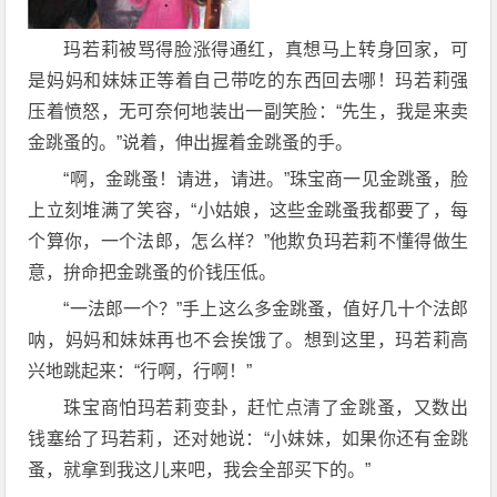
玛若莉被骂得脸涨得通红，真想马上转身回家，可
是妈妈和妹妹正等着自己带吃的东西回去哪！玛若莉强
压着愤怒，无可奈何地装出一副笑脸：“先生，我是来卖
金跳蚤的。”说着，伸出握着金跳蚤的手。
“啊，金跳蚤！请进，请进。”珠宝商一见金跳蚤，脸
上立刻堆满了笑容，“小姑娘，这些金跳蚤我都要了，每
个算你，一个法郎，怎么样？”他欺负玛若莉不懂得做生
意，拚命把金跳蚤的价钱压低。
“一法郎一个？”手上这么多金跳蚤，值好几十个法郎
呐，妈妈和妹妹再也不会挨饿了。想到这里，玛若莉高
兴地跳起来：“行啊，行啊！”
珠宝商怕玛若莉变卦，赶忙点清了金跳蚤，又数出
钱塞给了玛若莉，还对她说：“小妹妹，如果你还有金跳
蚤，就拿到我这儿来吧，我会全部买下的。”