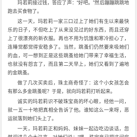
玛若莉接过钱，答应了声：“好吧。”然后蹦蹦跳跳地
跑去买食物了。
这一天，玛若莉一家三口过上了她们有生以来最快
乐的日子，不但吃上了从来没见过的好东西，而且还穿
上了很漂亮的新衣服。再也不用为饥饿和寒冷担心了，
连睡觉都觉得安稳多了。当然，跳蚤们仍然要来吸她们
的血，可一想到正是这些跳蚤给她门带来了幸福生活，
也就没有怨言了，而且第二天早上，她们又看到了遍地
的金跳蚤。
做了几次买卖后，珠主商奇怪了：这个小女孩怎会
有那么多金跳蚤呢？于是，就向玛若莉打听起来。
诚实的玛若莉识不破珠宝商的坏心眼，经他一问，
就一五一十地把真相全告诉了他。谁知这么一来呀，恶
运就落到她们头上了。
一天，玛若莉正和妈妈、妹妹一起边吃边谈话，忽