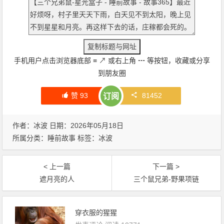
手机用户点击浏览器底部
≡
↗
或右上角
┅
等按钮，收藏或分享
到朋友圈
赞
93
81452
订阅
作者：冰波 日期：2026年05月18日
所属分类：
睡前故事
标签：
冰波
< 上一篇
下一篇 >
遮月亮的人
三个鼠兄弟-野果项链
穿衣服的猩猩