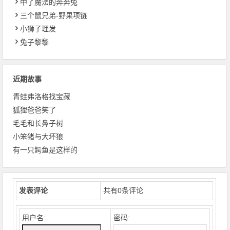
中了魔法的奔奔兔
三个鼠兄弟-野果项链
小狮子理发
兔子黎黎
近期故事
青蛙弗洛格找宝藏
狐狸爸爸笑了
毛毛和长鼻子树
小笨猪与大坏狼
有一只鳄鱼是这样的
发表评论
共有
0
条评论
用户名:
密码: