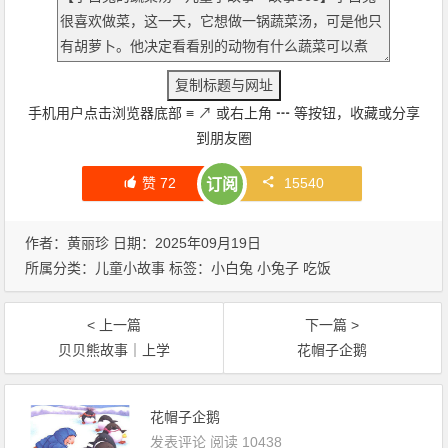
手机用户点击浏览器底部
≡
↗
或右上角
┅
等按钮，收藏或分享
到朋友圈
赞
72
15540
订阅
作者：黄丽珍 日期：2025年09月19日
所属分类：
儿童小故事
标签：
小白兔
小兔子
吃饭
< 上一篇
下一篇 >
贝贝熊故事｜上学
花帽子企鹅
花帽子企鹅
发表评论
阅读 10438