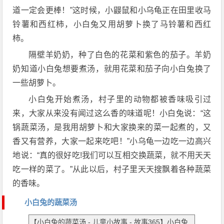
道一定会更棒！”这时候，小鼹鼠和小乌龟正在田里收马
铃薯和西红柿，小白兔又用胡萝卜换了马铃薯和西红
柿。
隔壁羊奶奶，种了白色的花菜和紫色的茄子。羊奶
奶知道小白兔想要煮汤，就用花菜和茄子向小白兔换了
一些胡萝卜。
小白兔开始煮汤，村子里的动物都被香味吸引过
来，大家从来没有闻过这么香的味道呢！小白兔说：“这
锅蔬菜汤，是我用胡萝卜和大家换来的菜一起煮的，又
香又有营养，大家一起来吃吧！”小乌龟一边吃一边高兴
地说：“真的很好吃!我们可以互相交换蔬菜，就不用天天
吃一样的菜了。”从此以后，村子里天天搜飘着各种蔬菜
的香味。
小白兔的蔬菜汤