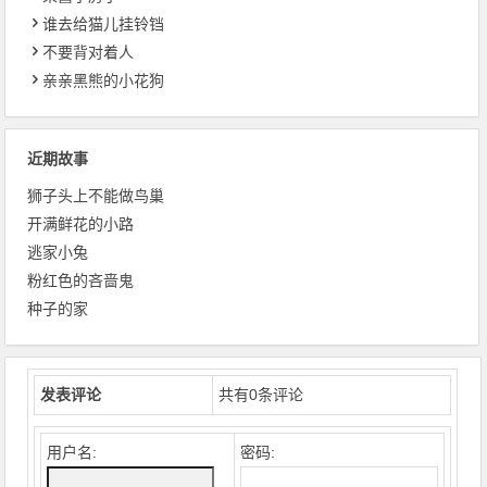
谁去给猫儿挂铃铛
不要背对着人
亲亲黑熊的小花狗
近期故事
狮子头上不能做鸟巢
开满鲜花的小路
逃家小兔
粉红色的吝啬鬼
种子的家
发表评论
共有
0
条评论
用户名:
密码: