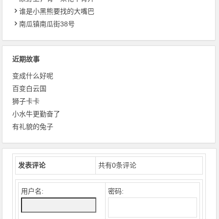
谁是小黑熊要找的大嘴巴
南瓜镇南瓜街38号
近期故事
变成什么好呢
百变白云国
狮子卡卡
小水牛更勤奋了
有礼貌的兔子
发表评论
共有
0
条评论
用户名:
密码: