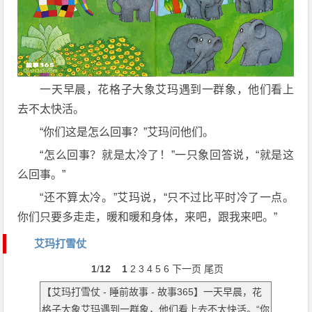
一天早晨，花格子大象艾玛遇到一群象，他们看上
去不太快活。
“你们这是怎么回事？”艾玛问他们。
“怎么回事？就是太冷了！”一只象回答说，“就是这
么回事。”
“还不算太冷。”艾玛说，“只不过比平时冷了一点。
你们只要多走走，暖和暖和身体，来吧，跟我来吧。”
艾玛打雪仗
1
/
12
1
2
3
4
5
6
下一页
尾页