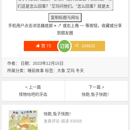
手机用户点击浏览器底部
≡
↗
或右上角
┅
等按钮，收藏或分享
到朋友圈
赞
73
104632
订阅
作者： 日期：2023年12月15日
所属分类：
睡前故事
标签：
大象
艾玛
冬天
< 上一篇
下一篇 >
怪物咕吧的牙齿
快跑,兔子快跑！
快跑,兔子快跑！
发表评论
阅读 83058