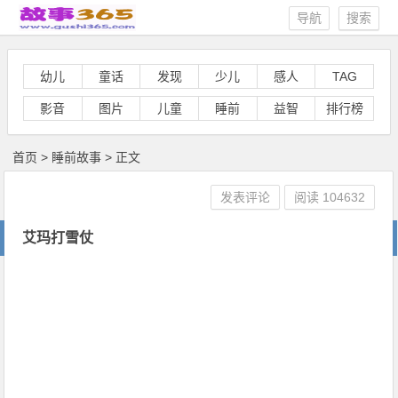
导航
搜索
幼儿
童话
发现
少儿
感人
TAG
影音
图片
儿童
睡前
益智
排行榜
首页
>
睡前故事
> 正文
发表评论
阅读
104632
艾玛打雪仗