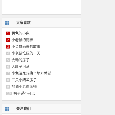
大家喜欢
黄色的小象
1
小老鼠的魔棒
2
小英雄雨来的故事
3
小老鼠忙碌的一天
4
会动的房子
5
大肚子河马
6
小兔温尼想换个地方睡觉
7
三只小猪盖房子
8
加油小老虎汤姆
9
鸭子说不可以
10
关注我们