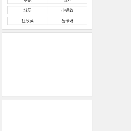
城堡
小蚂蚁
钱欣葆
葛翠琳