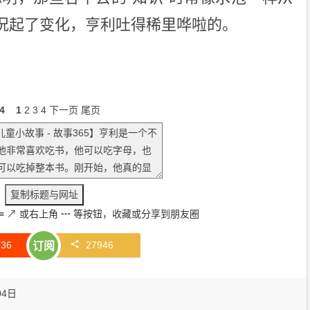
况起了变化，亨利吐得稀里哗啦的。
4
1
2
3
4
下一页
尾页
≡
↗
或右上角
┅
等按钮，收藏或分享到朋友圈
赞
36
27946
订阅
04日