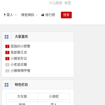
少儿阅读
标签
雷人
辣爸辣妈
排行榜
搜索
大家喜欢
孤独的小螃蟹
1
我是霸王龙
2
小猪变形记
3
小老鼠买糖
4
小猪唏哩呼噜
5
特色栏目
大灰狼
小骆驼
笨狼
雪人