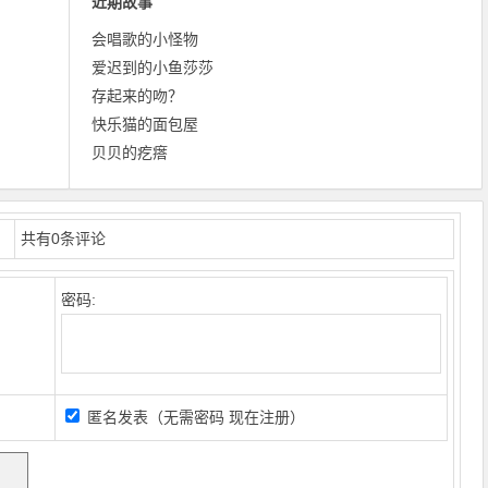
近期故事
会唱歌的小怪物
爱迟到的小鱼莎莎
存起来的吻？
快乐猫的面包屋
贝贝的疙瘩
共有
0
条评论
密码:
匿名发表（无需密码
现在注册
）