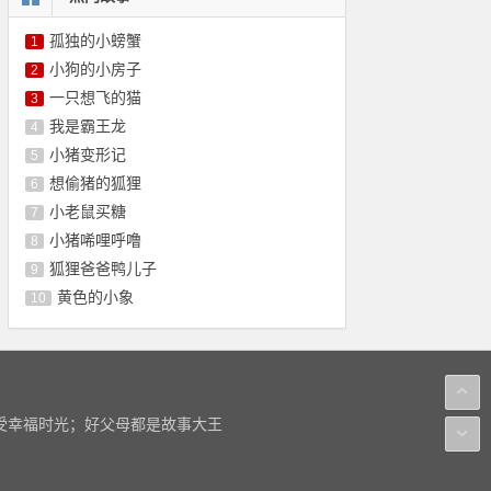
孤独的小螃蟹
1
小狗的小房子
2
一只想飞的猫
3
我是霸王龙
4
小猪变形记
5
想偷猪的狐狸
6
小老鼠买糖
7
小猪唏哩呼噜
8
狐狸爸爸鸭儿子
9
黄色的小象
10
感受幸福时光；好父母都是故事大王