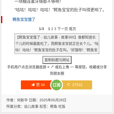
一块糖连塞牙缝都不够啊！
“咕咕！咕咕！咕咕！”鳄鱼宝宝的肚子叫得更响了。
鳄鱼宝宝饿了
1
/
3
1
2
3
下一页
尾页
手机用户点击浏览器底部
≡
↗
或右上角
┅
等按钮，收藏或分享
到朋友圈
赞
34
27532
订阅
作者：何新华 日期：2025年05月28日
所属分类：
幼儿故事
标签：
鳄鱼
吃饭