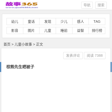
导航
搜索
幼儿
童话
发现
少儿
感人
TAG
影音
图片
儿童
睡前
益智
排行榜
首页
>
儿童小故事
> 正文
发表评论
阅读
7388
棕熊先生晒被子