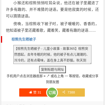
小猴还和棕熊悄悄咬耳朵说，他还在被子里藏进了
许多有趣的、并不难猜的谜语。要是他寂寞的时候，还
可以猜猜谜语。
傍晚，当棕熊收下被子时，被子暖暖的、香香的，
他知道被子里还藏着歌，藏着笑，藏着有趣的谜语……
棕熊先生晒被子
手机用户点击浏览器底部
≡
↗
或右上角
┅
等按钮，收藏或分享
到朋友圈
赞
31
7388
订阅