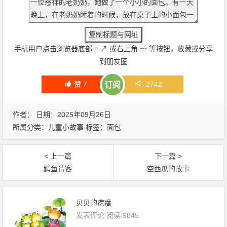
手机用户点击浏览器底部
≡
↗
或右上角
┅
等按钮，收藏或分享
到朋友圈
赞
7
2742
订阅
作者： 日期：2025年09月26日
所属分类：
儿童小故事
标签：
面包
< 上一篇
下一篇 >
鳄鱼请客
空西瓜的故事
贝贝的疙瘩
发表评论
阅读 9845