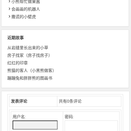
小熊帮忙做果酱
会画画的机器人
撒谎的小壁虎
近期故事
从岩缝里长出来的小草
房子找家（房子找房子）
红红的印章
熊猫的客人（小黑熊做客）
蹦蹦兔和胖胖熊的图画书
发表评论
共有
0
条评论
用户名:
密码: