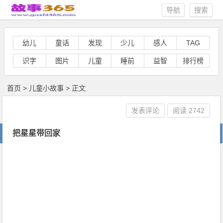
导航
搜索
幼儿
童话
发现
少儿
感人
TAG
识字
图片
儿童
睡前
益智
排行榜
首页
>
儿童小故事
> 正文
发表评论
阅读
2742
把星星带回家