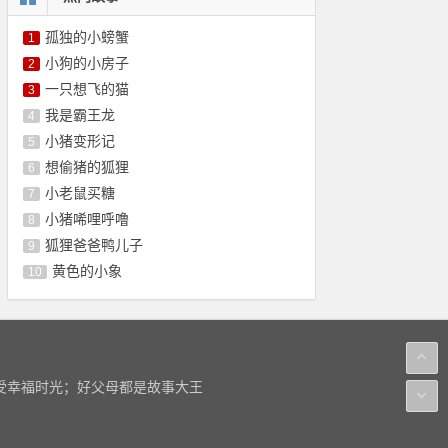
孤独的小螃蟹
1
小狗的小房子
2
一只想飞的猫
3
我是霸王龙
4
小猪变形记
5
想偷猪的狐狸
6
小老鼠买糖
7
小猪唏哩呼噜
8
狐狸爸爸鸭儿子
9
黄色的小象
10
感受幸福时光；好父母都是故事大王