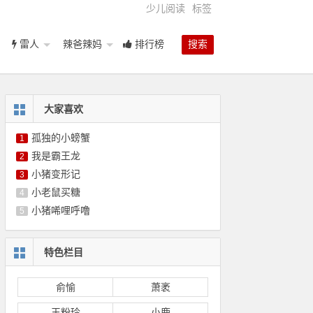
少儿阅读
标签
雷人
辣爸辣妈
排行榜
搜索
大家喜欢
孤独的小螃蟹
1
我是霸王龙
2
小猪变形记
3
小老鼠买糖
4
小猪唏哩呼噜
5
特色栏目
俞愉
萧袤
王粉玲
小鹿