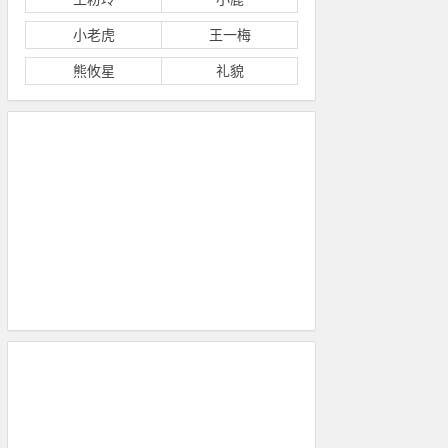
小老虎
王一梅
熊攸星
礼貌