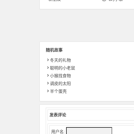
随机故事
冬天的礼物
聪明的小老鼠
小猴找食物
调皮的太阳
半个蛋壳
发表评论
用户名: