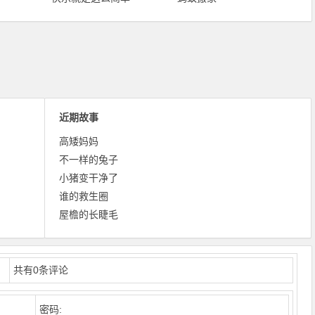
近期故事
高矮妈妈
不一样的兔子
小猪变干净了
谁的救生圈
屋檐的长睫毛
共有
0
条评论
密码: