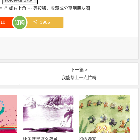
≡
↗
或右上角
┅
等按钮，收藏或分享到朋友圈
赞
10
3906
订阅
下一篇 >
我能帮上一点忙吗
快乐就是这么简单
蚂蚁搬家