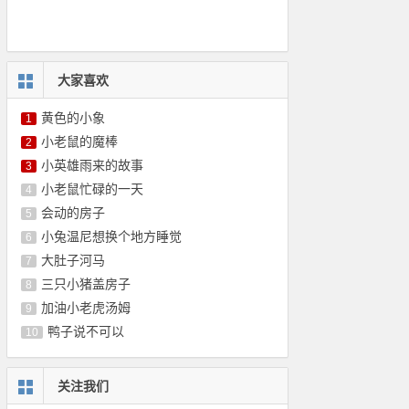
大家喜欢
黄色的小象
1
小老鼠的魔棒
2
小英雄雨来的故事
3
小老鼠忙碌的一天
4
会动的房子
5
小兔温尼想换个地方睡觉
6
大肚子河马
7
三只小猪盖房子
8
加油小老虎汤姆
9
鸭子说不可以
10
关注我们