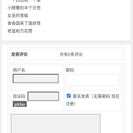
小螃蟹的半个贝壳
女巫的青蛙
香香国来了臭妖怪
老鼠和万花筒
发表评论
共有
0
条评论
用户名:
密码:
验证码:
匿名发表（无需密码
现在
注册
）