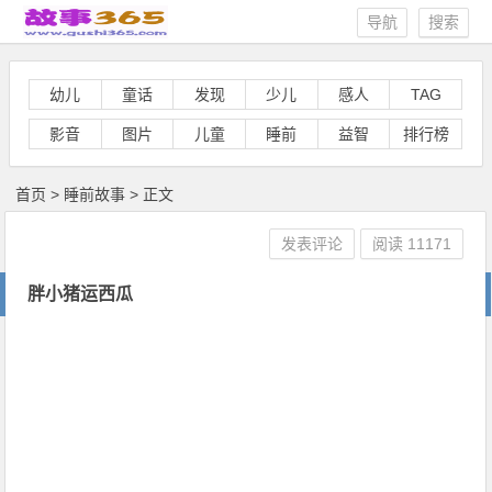
导航
搜索
幼儿
童话
发现
少儿
感人
TAG
影音
图片
儿童
睡前
益智
排行榜
首页
>
睡前故事
> 正文
发表评论
阅读
11171
胖小猪运西瓜