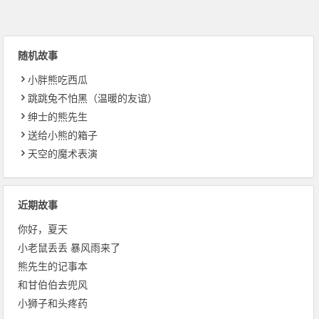
随机故事
小胖熊吃西瓜
跳跳兔不怕黑（温暖的友谊）
绅士的熊先生
送给小熊的箱子
天空的魔术表演
近期故事
你好，夏天
小老鼠丢丢 暴风雨来了
熊先生的记事本
和甘伯伯去兜风
小狮子和头疼药