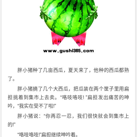
胖小猪种了几亩西瓜，夏天来了，他种的西瓜都熟
了。
胖小猪摘了几个大西瓜，把瓜装在两个筐子里用扁
担挑着到集市上去卖。“咯吱咯吱! ”扁担发出痛苦的呻
吟，“我实在受不了啦!”
胖小猪说：“你再忍一忍，我们很快就会到集市上
的!”
“咯吱咯吱!”扁担继续呻吟着。