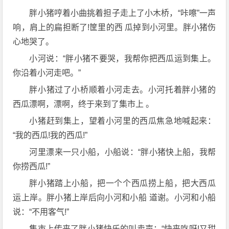
胖小猪哼着小曲挑着担子走上了小木桥，“咔嚓”一声
响，肩上的扁担断了!筐里的西 瓜掉到小河里。胖小猪伤
心地哭了。
小河说：“胖小猪不要哭，我帮你把西瓜运到集上。
你沿着小河走吧。”
胖小猪过了小桥顺着小河走去。小河托着胖小猪的
西瓜漂啊，漂啊，终于来到了集市上 。
小猪赶到集上，望着小河里的西瓜焦急地喊起来：
“我的西瓜!我的西瓜!”
河里漂来一只小船，小船说：“胖小猪快上船，我帮
你捞西瓜!”
胖小猪踏上小船，把一个个西瓜捞上船，把大西瓜
运上岸。胖小猪上岸后向小河和小船 道谢。小河和小船
说：“不用客气!”
集市上传来了胖小猪快乐的叫卖声：“快来吃呀!又甜