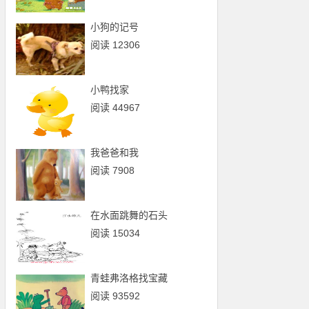
小狗的记号
阅读 12306
小鸭找家
阅读 44967
我爸爸和我
阅读 7908
在水面跳舞的石头
阅读 15034
青蛙弗洛格找宝藏
阅读 93592