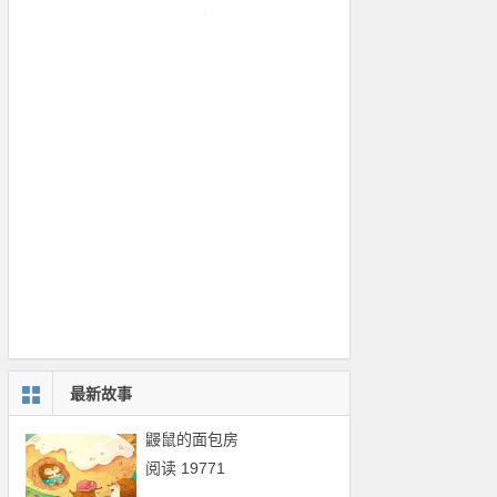
最新故事
鼹鼠的面包房
阅读 19771