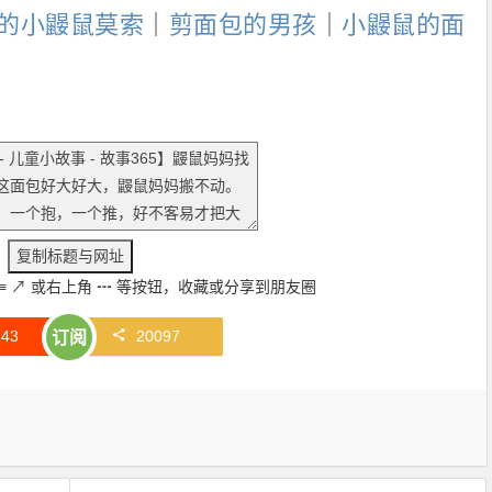
的小鼹鼠莫索
｜
剪面包的男孩
｜
小鼹鼠的面
≡
↗
或右上角
┅
等按钮，收藏或分享到朋友圈
赞
43
20097
订阅