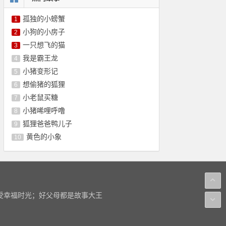
孤独的小螃蟹
1
小狗的小房子
2
一只想飞的猫
3
我是霸王龙
4
小猪变形记
5
想偷猪的狐狸
6
小老鼠买糖
7
小猪唏哩呼噜
8
狐狸爸爸鸭儿子
9
黄色的小象
10
感受幸福时光；好父母都是故事大王