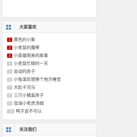
大家喜欢
黄色的小象
1
小老鼠的魔棒
2
小英雄雨来的故事
3
小老鼠忙碌的一天
4
会动的房子
5
小兔温尼想换个地方睡觉
6
大肚子河马
7
三只小猪盖房子
8
加油小老虎汤姆
9
鸭子说不可以
10
关注我们