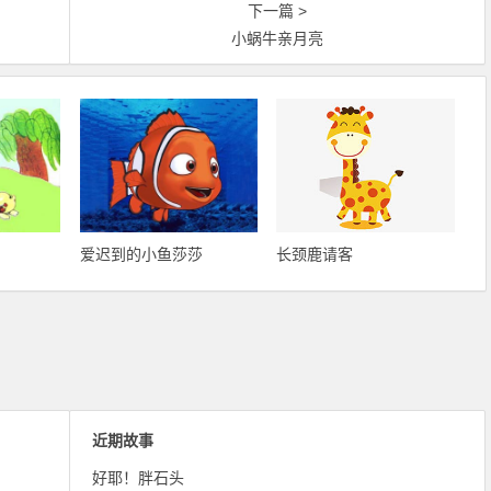
下一篇 >
小蜗牛亲月亮
爱迟到的小鱼莎莎
长颈鹿请客
近期故事
好耶！胖石头