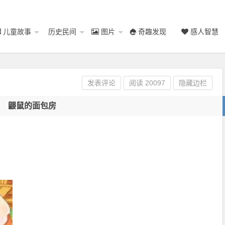
儿童故事
历史民间
图片
奇趣发现
感人智慧
发表评论
阅读
20097
隐藏边栏
鼹鼠的面包房