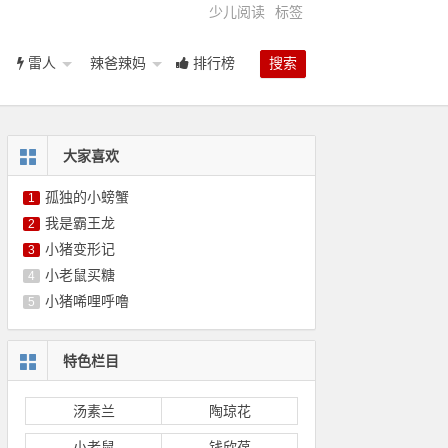
少儿阅读
标签
雷人
辣爸辣妈
排行榜
搜索
大家喜欢
孤独的小螃蟹
1
我是霸王龙
2
小猪变形记
3
小老鼠买糖
4
小猪唏哩呼噜
5
特色栏目
汤素兰
陶琼花
小老鼠
钱欣葆