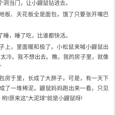
个洞当门，让小鼹鼠钻进去。
地板、天花板全是面包，饿了只要张开嘴巴
了睡，睡了吃，比谁都快活。
子上，里面暖和极了。小松鼠来喊小鼹鼠出
面太冷。我不想出去。瞧，我的房子里，就像
"
包房于里，长成了大胖子。可是，有一天下
成了一堆稀泥。鼹鼠妈妈跑出来一看，只见
哟!原来这"大泥球"就是小鼹鼠呀!