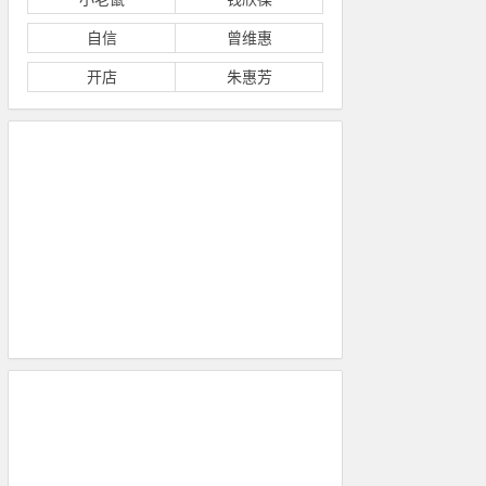
自信
曾维惠
开店
朱惠芳