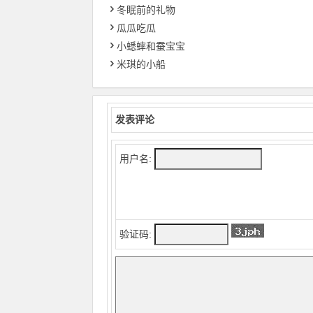
冬眠前的礼物
瓜瓜吃瓜
小蟋蟀和蚕宝宝
米琪的小船
发表评论
用户名:
验证码: