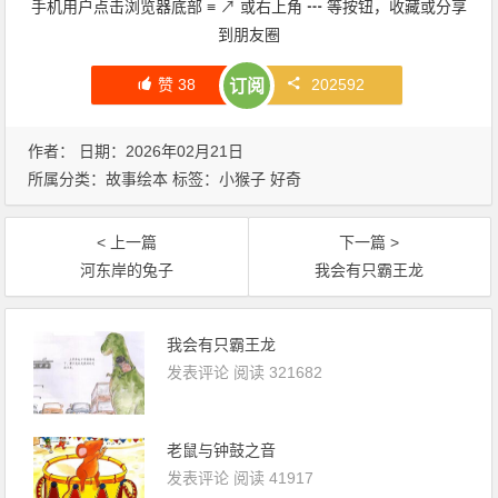
手机用户点击浏览器底部
≡
↗
或右上角
┅
等按钮，收藏或分享
到朋友圈
赞
38
202592
订阅
作者： 日期：2026年02月21日
所属分类：
故事绘本
标签：
小猴子
好奇
< 上一篇
下一篇 >
河东岸的兔子
我会有只霸王龙
我会有只霸王龙
发表评论
阅读 321682
老鼠与钟鼓之音
发表评论
阅读 41917