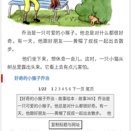
乔治是一只可爱的小猴子。他总是对什么都很好
奇。有一天，他跟好朋友——黄帽了叔叔一起出去散
步。
他们坐下来，想休息一会儿。这时，一只小猫从
树丛里露出头来。它看上去有点儿害怕。
好奇的小猴子乔治
1
/
22
1
2
3
4
5
6
下一页
尾页