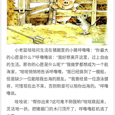
小老鼠吱吱问生活在猪圈里的小猪呼噜噜：“你最大
的心愿是什么?”呼噜噜说：“我好想离开这里，过上自由
的生活。那你的心愿是什么呢?” “我做梦都想成为一个航
海家，”吱吱悄悄地告诉呼噜噜，“我已经搞到了一艘船，
但是缺少一位能陪我出海的朋友。”“我曾经是一位游泳健
将，可惜现在出不来，否则倒是可以陪你出海的。”呼噜
噜说。
吱吱说：“帮你出来?这可难不倒我哟!”吱吱跳起来，
灵活地一拱，把猪圈门的木闩顶开了，呼噜噜趁机逃了