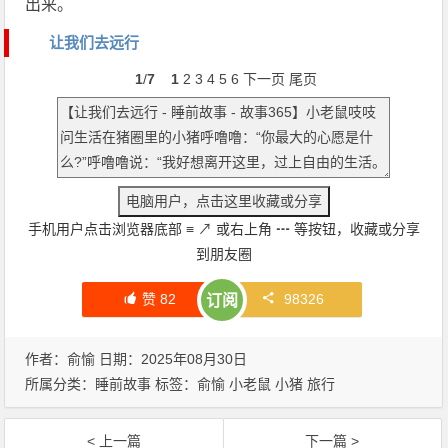
出来。
让我们去远行
1
/
7
1
2
3
4
5
6
下一页
尾页
手机用户点击浏览器底部
≡
↗
或右上角
┅
等按钮，收藏或分享
到朋友圈
赞
82
98326
订阅
作者：俞愉 日期：2025年08月30日
所属分类：
睡前故事
标签：
俞愉
小老鼠
小猪
旅行
< 上一篇
下一篇 >