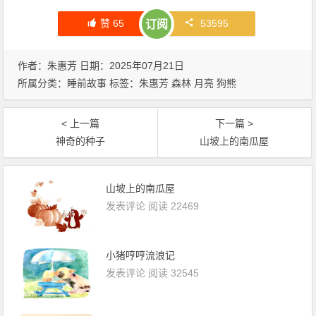
赞
65
53595
订阅
作者：朱惠芳 日期：2025年07月21日
所属分类：
睡前故事
标签：
朱惠芳
森林
月亮
狗熊
< 上一篇
下一篇 >
神奇的种子
山坡上的南瓜屋
山坡上的南瓜屋
发表评论
阅读 22469
小猪哼哼流浪记
发表评论
阅读 32545