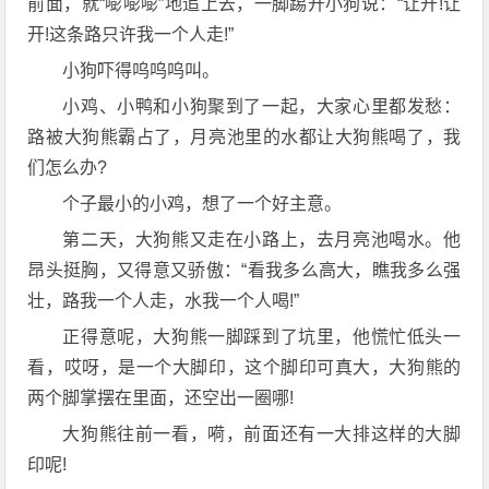
前面，就“嘭嘭嘭”地追上去，一脚踢开小狗说：“让开!让
开!这条路只许我一个人走!”
小狗吓得呜呜呜叫。
小鸡、小鸭和小狗聚到了一起，大家心里都发愁：
路被大狗熊霸占了，月亮池里的水都让大狗熊喝了，我
们怎么办?
个子最小的小鸡，想了一个好主意。
第二天，大狗熊又走在小路上，去月亮池喝水。他
昂头挺胸，又得意又骄傲：“看我多么高大，瞧我多么强
壮，路我一个人走，水我一个人喝!”
正得意呢，大狗熊一脚踩到了坑里，他慌忙低头一
看，哎呀，是一个大脚印，这个脚印可真大，大狗熊的
两个脚掌摆在里面，还空出一圈哪!
大狗熊往前一看，嗬，前面还有一大排这样的大脚
印呢!