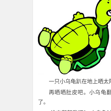
一只小乌龟趴在地上晒太
再晒晒肚皮吧。小乌龟
了。