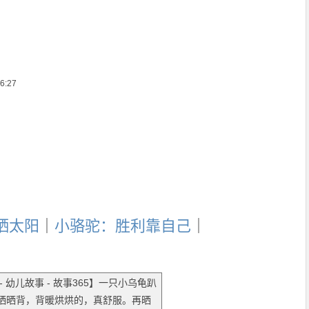
6:27
晒太阳
｜
小骆驼：胜利靠自己
｜