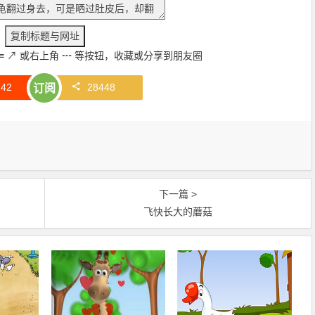
≡
↗
或右上角
┅
等按钮，收藏或分享到朋友圈
赞
42
28448
订阅
下一篇 >
飞快长大的蘑菇