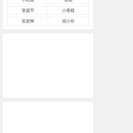
圣诞节
小青蛙
安武林
闵小伶