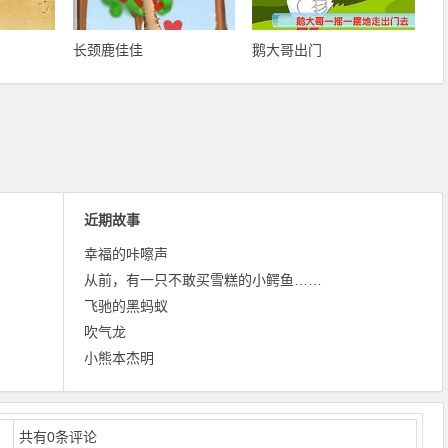
长颈鹿佳佳
鹅大哥出门
近期故事
幸福的咔嚓声
从前，有一只不敢买雪糕的小鳄鱼……
飞驰的黑蚂蚁
吹气龙
小熊本杰明
共有
0
条评论