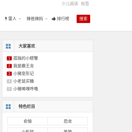
少儿阅读
标签
雷人
辣爸辣妈
排行榜
搜索
大家喜欢
孤独的小螃蟹
1
我是霸王龙
2
小猪变形记
3
小老鼠买糖
4
小猪唏哩呼噜
5
特色栏目
俞愉
恐龙
小松鼠
笨狼