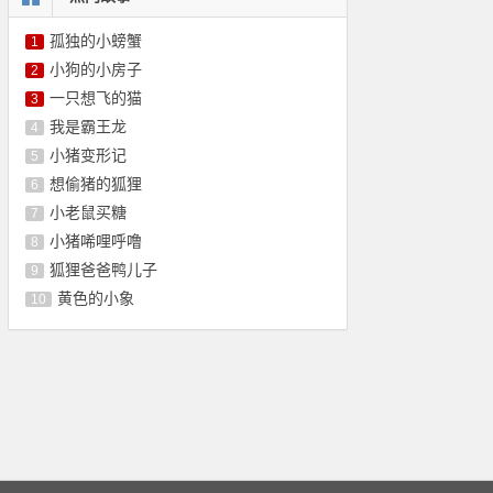
孤独的小螃蟹
1
小狗的小房子
2
一只想飞的猫
3
我是霸王龙
4
小猪变形记
5
想偷猪的狐狸
6
小老鼠买糖
7
小猪唏哩呼噜
8
狐狸爸爸鸭儿子
9
黄色的小象
10