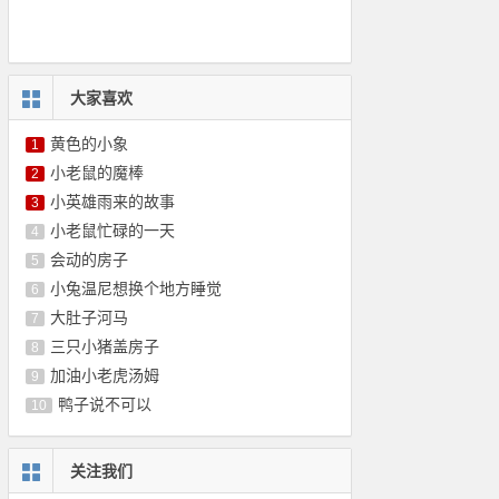
大家喜欢
黄色的小象
1
小老鼠的魔棒
2
小英雄雨来的故事
3
小老鼠忙碌的一天
4
会动的房子
5
小兔温尼想换个地方睡觉
6
大肚子河马
7
三只小猪盖房子
8
加油小老虎汤姆
9
鸭子说不可以
10
关注我们