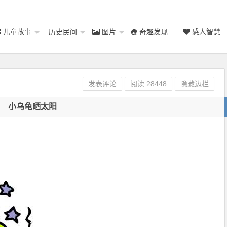
儿童故事
历史民间
图片
奇趣发现
感人智慧
发表评论
阅读
28448
隐藏边栏
小乌龟晒太阳