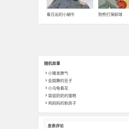
看日出的小蜗牛
狗熊打保龄球
随机故事
小猪发脾气
会跳舞的豆子
小乌龟看花
袋鼠奶奶的蛋糕
鸡妈妈的新房子
发表评论