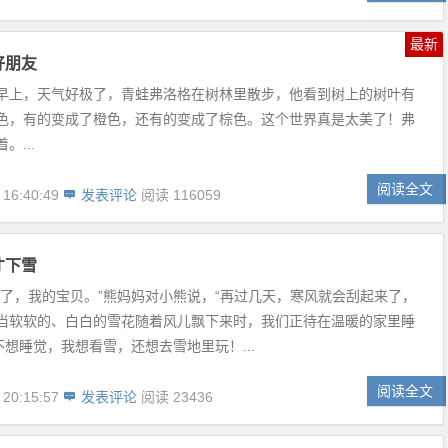
最新
好朋友
早上，天气好极了，青蛙弗洛格在树林里散步，他看到树上的树叶有
色，有的变成了橙色，还有的变成了棕色。这个世界真是太美了！弗
。...
阅读全文
 16:40:49
发表评论
阅读 116059
才下雪
来了，我的宝贝。”熊妈妈对小熊说，“再过几天，寒风就会刮起来了，
当软软的、白白的雪花随着风儿飘下来时，我们正待在温暖的家里睡
不想睡觉，我想看雪，还想去雪地里玩！...
阅读全文
 20:15:57
发表评论
阅读 23436