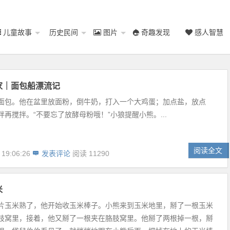
儿童故事
历史民间
图片
奇趣发现
感人智慧
家｜面包船漂流记
面包。他在盆里放面粉，倒牛奶，打入一个大鸡蛋；加点盐，放点
再搅拌。“不要忘了放酵母粉哦！”小狼提醒小熊。...
阅读全文
 19:06:26
发表评论
阅读 11290
米
片玉米熟了，他开始收玉米棒子。小熊来到玉米地里，掰了一根玉米
肢窝里，接着，他又掰了一根夹在胳肢窝里。他掰了两根掉一根，掰