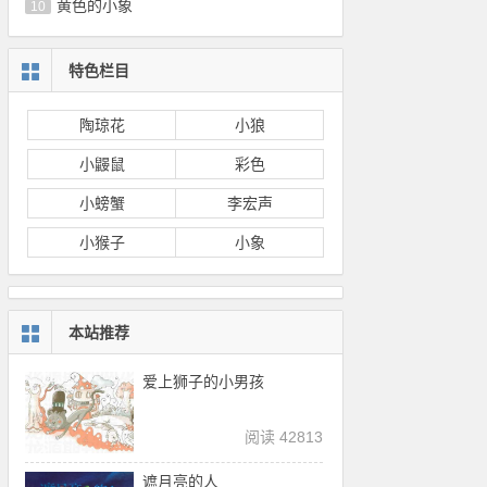
黄色的小象
10
特色栏目
陶琼花
小狼
小鼹鼠
彩色
小螃蟹
李宏声
小猴子
小象
本站推荐
爱上狮子的小男孩
阅读 42813
遮月亮的人