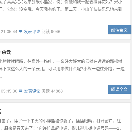
兔子高高兴兴地来到米小熊家，说：你能和我一起去摘鲜花吗？米小
门，它说：没空哦，今天我有约了。第二天，小山羊快快乐乐地来到
阅读全文
 21:05:44
发表评论
阅读 9046
一朵云
小熊揉揉眼睛，往窗外一瞧哇，一朵好大好大的云掉在远远的那棵树
掉下来这么大的一朵云儿，可以用来做什么呢?小熊一边往外跑，一边
.
阅读全文
 05:45:30
发表评论
阅读 44888
话
”打雷了。睡了一个冬天的小胖熊被惊醒了，揉揉眼睛，打开窗户，往
啊，原来是春天来了！”它连忙拿起电话，得儿得儿拨电话号码——1，