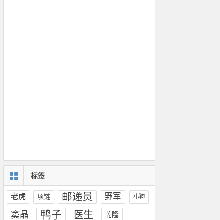
标签
邮递员
野军
老虎
项链
小狗
鸭子
窦晶
医生
乾隆