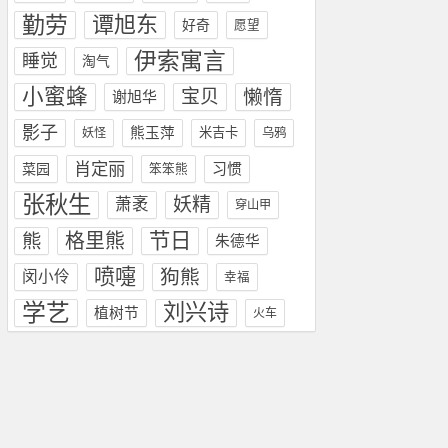
勤劳
谭旭东
好奇
愿望
伊索寓言
睡觉
淘气
小蜜蜂
宝贝
懒惰
谢旭华
影子
熊玉萍
米吉卡
妖怪
乌鸦
肖定丽
习惯
菜园
笨笨熊
张秋生
妖精
萧袤
穿山甲
节日
熊
格里熊
朱德华
喷嚏
狗熊
闵小伶
幸福
学艺
刘兴诗
植树节
火车