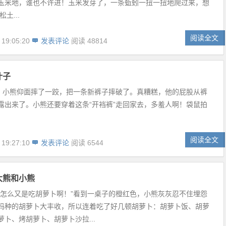
玉米地，谁也不许进！玉米发芽了，一条蚯蚓一扭一扭地爬过来，想
土...
阅读全文
 19:05:20
发表评论
阅读 48814
叶子
声，小熊仰面摔了一跤，把一条新裤子摔破了。真糟糕，他的屁股从裤
露出来了。小熊还要穿着这条“开裆裤”走回家去，多羞人啊！袋鼠拍
阅读全文
 19:27:10
发表评论
阅读 6544
大熊和小熊
天怎么又是吃胡萝卜啊！”看到一桌子的橙红色，小熊灰灰忍不住埋怨
妈种的胡萝卜大丰收，所以连着吃了好几顿胡萝卜：胡萝卜饭、胡萝
萝卜、烤胡萝卜、胡萝卜沙拉...