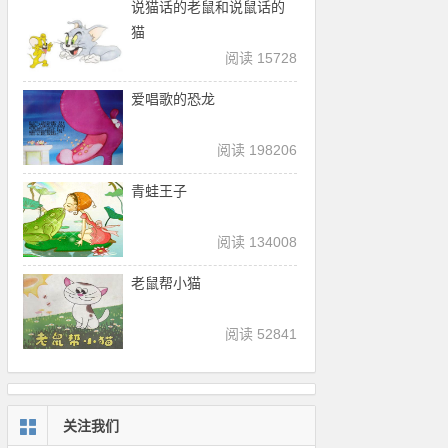
说猫话的老鼠和说鼠话的
猫
阅读 15728
爱唱歌的恐龙
阅读 198206
青蛙王子
阅读 134008
老鼠帮小猫
阅读 52841
关注我们