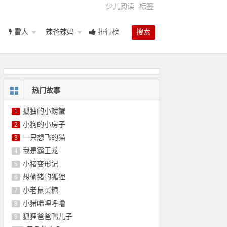
少儿阅读
标签
雷人
辣爸辣妈
排行榜
搜索
热门故事
孤独的小螃蟹
1
小狗的小房子
2
一只想飞的猫
3
我是霸王龙
4
小猪变形记
5
想偷猪的狐狸
6
小老鼠买糖
7
小猪唏哩呼噜
8
狐狸爸爸鸭儿子
9