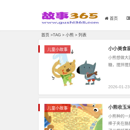
首页
首页
>
TAG
>
小熊 > 列表
小小美食
儿童小故事
小熊想做大
糖，搅拌搅拌
2026-01-23
小熊收玉
儿童小故事
小熊种的一
棒子夹在胳