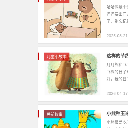
哈哈熊是个
妈妈要出门
了，别忘记带
2025-08-21
这样的节
儿童小故事
月月熊和飞
飞熊的日子
好，我的日子
2026-04-17
小熊种玉
睡前故事
小熊最爱吃