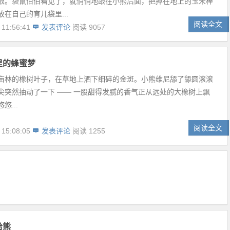
根。袋鼠伯伯看见了，就悄悄地跟在小熊后面，把掉在地上的玉米棒
在自己的育儿袋里...
阅读全文
 11:56:41
发表评论
阅读 9057
的蜂蜜梦​
亩林的橡树叶子，在草地上洒下细碎的金斑。小熊维尼舔了舔圆滚滚
尖突然抽动了一下 —— 一股甜得发腻的香气正从远处的大橡树上飘
悠...
阅读全文
 15:08:05
发表评论
阅读 1255
哈熊