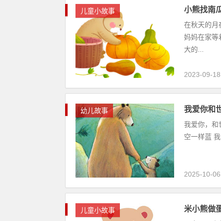
小熊找南
儿童小故事
在秋天的月
妈妈在家等
大的...
2023-09-18
我爱你和
幼儿故事
我爱你，和
空一样蓝 我
2025-10-06
米小熊做
儿童小故事