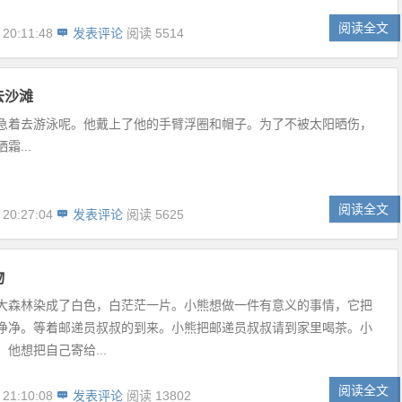
阅读全文
 20:11:48
发表评论
阅读 5514
去沙滩
急着去游泳呢。他戴上了他的手臂浮圈和帽子。为了不被太阳晒伤，
霜...
阅读全文
 20:27:04
发表评论
阅读 5625
物
大森林染成了白色，白茫茫一片。小熊想做一件有意义的事情，它把
净净。等着邮递员叔叔的到来。小熊把邮递员叔叔请到家里喝茶。小
他想把自己寄给...
阅读全文
 21:10:08
发表评论
阅读 13802