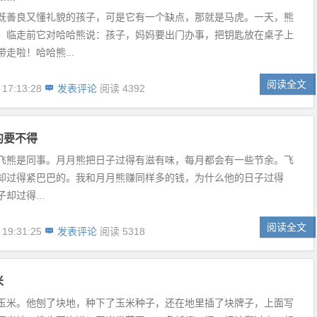
既善良又懂礼貌的孩子，可是它有一个缺点，那就是马虎。一天，熊
，临走前它对哈哈熊说：孩子，妈妈要出门办事，把钥匙放在桌子上
走啦！哈哈熊...
阅读全文
 17:13:28
发表评论
阅读 4392
约要不得
飞熊是同事。月月熊把日子过得有滋有味，每月都会有一些节余。飞
却过得紧巴巴的。我和月月熊赚同样多的钱，为什么他的日子过得
却过得...
阅读全文
 19:31:25
发表评论
阅读 5318
米
玉米。他刨了块地，种下了玉米种子，还在地里插了块牌子，上面写