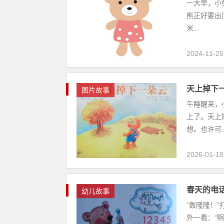
一大早，小
熊正好要出
米...
2024-11-25
天上掉下
图片故事
午睡醒来，
上了。天上
想。也许可..
2026-01-18
春天的电
幼儿故事
“轰隆隆！
外一看：“