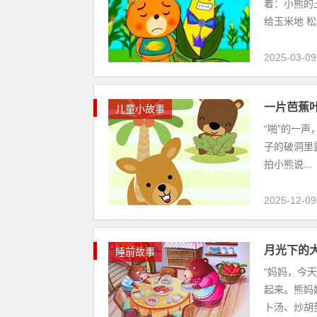
着：小熊的
给玉米地 松松
2025-03-09
一片芭蕉
儿童小故事
“啪”的一
子的破洞里
拍小熊说...
2025-12-09
月光下的
睡前故事
“妈妈，今
起来。熊妈
卜汤、炒胡