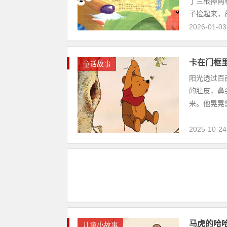
了三根掉两
子捡起来，放
2026-01-03
卡在门框里
童话故事
阳光透过百
的肚皮，鼻
来。他晃晃悠
2025-10-24
马虎的哈
儿童小故事