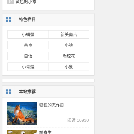
黄色的小象
10
特色栏目
小螃蟹
新美南吉
善良
小狼
自信
陶琼花
小青蛙
小象
本站推荐
狐狸的恶作剧
阅读 10930
槲寄生