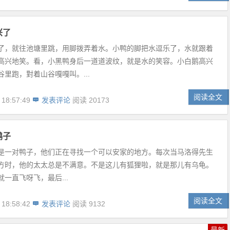
兴了
了，就往池塘里跳，用脚拨弄着水。小鸭的脚把水逗乐了，水就跟着
高兴地笑。看，小黑鸭身后一道道波纹，就是水的笑容。小白鹅高兴
里跑，對着山谷嘎嘎叫。...
阅读全文
 18:57:49
发表评论
阅读 20173
鸭子
是一对鸭子，他们正在寻找一个可以安家的地方。每次当马洛得先生
方时，他的太太总是不满意。不是这儿有狐狸啦，就是那儿有乌龟。
一直飞呀飞，最后...
阅读全文
 18:58:42
发表评论
阅读 9132