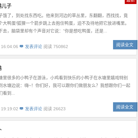
最新
鸭儿子
子饿了，到处找东西吃。他来到河边的草丛里，东翻翻，西找找，竟
个大鸭蛋!狐狸一个箭步跳上去抱住鸭蛋，迫不及待地把它放进嘴里。
下去，脑袋里却有个声音对它说：“你是想吃鸭蛋，还是...
阅读全文
 16:04:06
发表评论
阅读 750862
鸭
塘里很多的小鸭子在游泳，小鸡看到快乐的小鸭子在水塘里嬉戏特别
到水塘边说：嗨~！你们好，我可以跟你们做朋友么？我想跟你们一起
看到...
阅读全文
 19:19:02
发表评论
阅读 26623
个