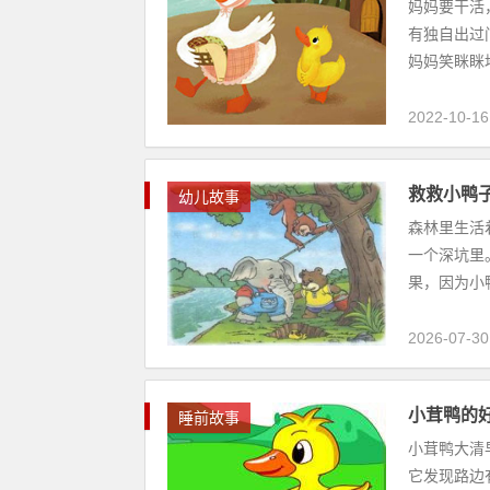
妈妈要干活
有独自出过
妈妈笑眯眯地
2022-10-16
救救小鸭
幼儿故事
森林里生活
一个深坑里
果，因为小鸭
2026-07-30
小茸鸭的
睡前故事
小茸鸭大清
它发现路边