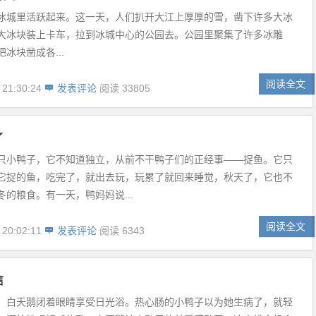
冰城里活跃起来。这一天，人们扒开大江上厚厚的雪，凿下许多大冰
大冰块装上卡车，拉到冰城中心的公园去。公园里聚集了许多冰雕
冰块凿成各...
阅读全文
 21:30:24
发表评论
阅读 33805
了
只小鸭子，它不知道独立，从前不干鸭子们的正经事——捉鱼。它只
它捉的鱼，吃完了，就出去玩，玩累了就回来睡觉，秋天了，它也不
冬的粮食。有一天，鸭妈妈说...
阅读全文
 20:02:11
发表评论
阅读 6343
信
，白天鹅闭着眼睛享受日光浴。热心肠的小鸭子以为她生病了，就轻