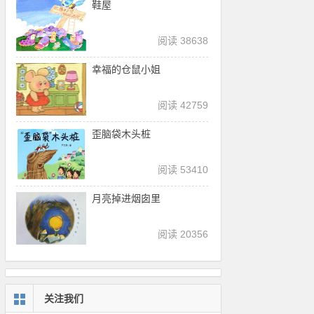
鞋屋
阅读 38638
幸福的仓鼠小姐
阅读 42759
歪脑袋木头桩
阅读 53410
月亮掉进烟囱里
阅读 20356
关注我们