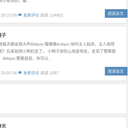
小斑点的、看...
阅读全文
 20:23:09
发表评论
阅读 134802
鸭子
每天都会很大声&ldquo;嘎嘎嘎&rdquo;地叫主人起床，主人很烦
呢？后来就把小鸭赶走了。 小鸭子很伤心地走呀走，走到了警察那
ldquo;警察叔叔，你可以...
阅读全文
 20:03:26
发表评论
阅读 1597
春天