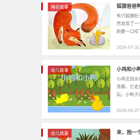
狐狸爸爸
睡前故事
有只狐狸肚
然发现了一
刚要一口咬
2026-07-31
小鸡和小
幼儿故事
小鸡见到水
羡慕，它走
玩。小鸭子们
2026-04-27
来，抱一
幼儿故事