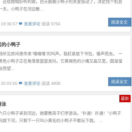
，还给她唱好听的歌。白天鹅被小鸭子的关爱感动了，决定找个机会
天，小鸭子在河边散...
阅读全文
 19:36:57
发表评论
阅读 9756
活的小鸭子
我听见房间里传来“嘎嘎嘎”的叫声。我赶紧放下书包，循声而去。 一
黑色小鸭子正在角落里瑟瑟发抖。它黄褐色的小嘴又扁又宽，圆溜溜
西望...
阅读全文
 20:03:55
发表评论
阅读 4808
最新
游泳
六只小鸭子来到河边，她要教孩子们学游泳。“扑通！扑通！”小鸭子
妈跳下河，只剩下一只叫小黄毛的小鸭子不敢玩下跳。 ...