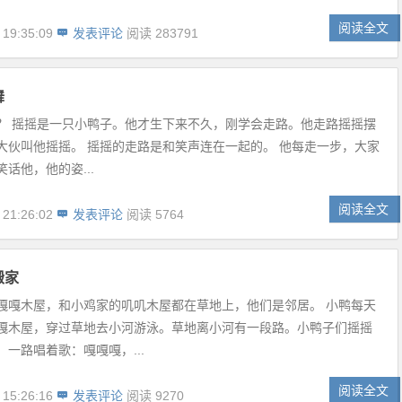
阅读全文
 19:35:09
发表评论
阅读 283791
舞
？ 摇摇是一只小鸭子。他才生下来不久，刚学会走路。他走路摇摇摆
大伙叫他摇摇。 摇摇的走路是和笑声连在一起的。 他每走一步，大家
话他，他的姿...
阅读全文
 21:26:02
发表评论
阅读 5764
搬家
嘎嘎木屋，和小鸡家的叽叽木屋都在草地上，他们是邻居。 小鸭每天
嘎木屋，穿过草地去小河游泳。草地离小河有一段路。小鸭子们摇摇
一路唱着歌：嘎嘎嘎，...
阅读全文
 15:26:16
发表评论
阅读 9270