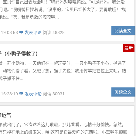
，宝贝你自己出去玩会吧！”鸭妈妈对嘎嘎鸭说。“可是妈妈，我还没
门呢。”嘎嘎鸭扭捏着说。“没事的，宝贝已经长大了，要勇敢哦！”鸭
说。“嗯，我是勇敢的嘎嘎鸭...
阅读全文
 19:08:53
发表评论
阅读 48828
最新
子（小鸭子得救了）
着一群小动物，一天他们在一起玩耍时，一只小鸭子不小心，掉进了
。动物们看了看，又想了想，猴子先说：我用竹竿把它拉上来吧。结
子抓不住...
阅读全文
 16:28:19
发表评论
阅读 30031
好运气
早就出门了，它溜达着这儿瞅瞅，那儿看看，心情十分愉快。忽然，
有只掉在地上的嫩玉米，哈!这可是它最爱吃的东西啦。小茸鸭乐颠颠