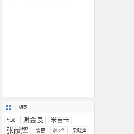
标签
谢金良
米吉卡
恐龙
张献辉
羡慕
梁晓声
谢长华