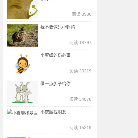
阅读 3980
我不要做只小鹌鹑
阅读 18797
小蜜蜂的伤心事
阅读 20219
借一点胆子给你
阅读 34878
小夜魔找朋友
阅读 15319