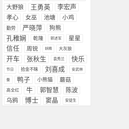
王勇英
李宏声
大野狼
孝心
池塘
小鸡
女巫
严晓萍
狗熊
勤劳
孔稚娴
星星
乾隆
郭述军
信任
周锐
大灰狼
妖精
开车
张秋生
快乐
袁秀兰
刘喜成
拾金不昧
节日
安武林
鸭子
小熊猫
蘑菇
蚕
牛
郭智慧
陈波
高全红
博士
窦晶
乌鸦
安徒生