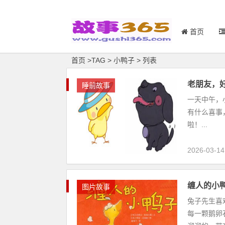
首页
首页
>
TAG
>
小鸭子 > 列表
老朋友，
睡前故事
一天中午，
有什么喜事
啦！...
2026-03-14
缠人的小
图片故事
兔子先生喜
每一颗鹅卵