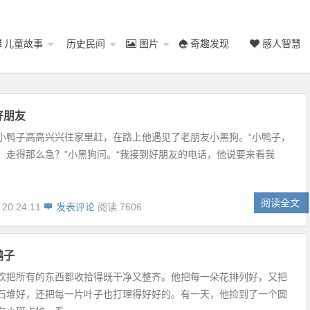
儿童故事
历史民间
图片
奇趣发现
感人智慧
好朋友
小鸭子高高兴兴往家里赶，在路上他遇见了老朋友小黑狗。“小鸭子，
，走得那么急？”小黑狗问。“我接到好朋友的电话，他说要来看我
阅读全文
 20:24:11
发表评论
阅读 7606
鸭子
欢把所有的东西都收拾得既干净又整齐。他把每一朵花排列好，又把
石堆好，还把每一片叶子也打理得好好的。有一天，他捡到了一个圆