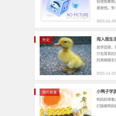
轻地抱着她
谢谢他。有一
2021-11-23
闯入我生
作文
放学回家，
只毛茸茸的
的黑眼睛东张
2021-11-22
小鸭子学
图片故事
鸭妈妈带着
们随着鸭妈