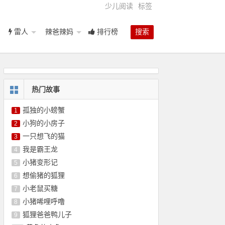
少儿阅读
标签
雷人
辣爸辣妈
排行榜
搜索
热门故事
孤独的小螃蟹
1
小狗的小房子
2
一只想飞的猫
3
我是霸王龙
4
小猪变形记
5
想偷猪的狐狸
6
小老鼠买糖
7
小猪唏哩呼噜
8
狐狸爸爸鸭儿子
9