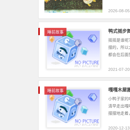
2026-08-05
鸭式摇步
睡前故事
摇摇是谁呢
摆的，所以
都会在后面笑
2021-07-20
嘎嘎木屋
睡前故事
小鸭子家的
清早走出嘎
摆摆地走着，
2020-12-13