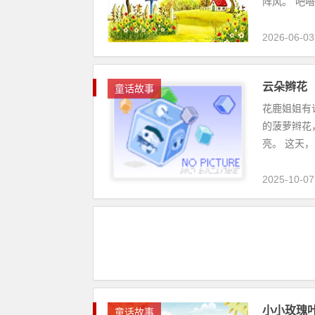
阵风。“吧嗒
2026-06-03
云朵辫花
童话故事
花鹿姐姐有
的菠萝辫花
亮。 这天，
2025-10-07
小小玫瑰
童话故事