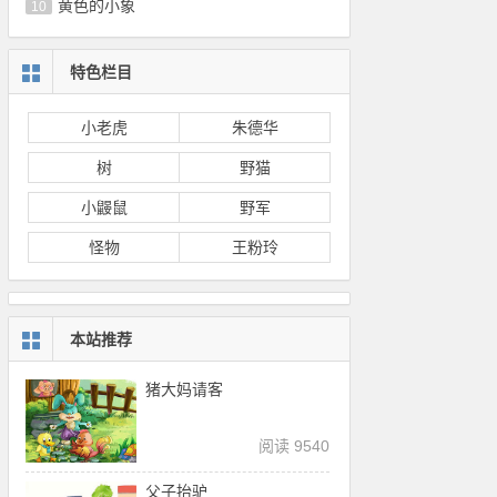
黄色的小象
10
特色栏目
小老虎
朱德华
树
野猫
小鼹鼠
野军
怪物
王粉玲
本站推荐
猪大妈请客
阅读 9540
父子抬驴