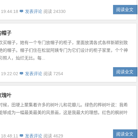
阅读全文
 19:44:18
发表评论
阅读 24330
的帽子
欢买帽子，她有一个专门放帽子的柜子，里面放満各式各样新颖别致
艳的帽子。帽子们住在松鼠阿姨专门为它们设计的柜子家里，个个神
照人，灿烂无比。每...
阅读全文
 19:22:02
发表评论
阅读 7254
玫瑰叶
时候，田埂上聚集着许多的树叶儿和花瓣儿。绿色的桦树叶说：我希
能够成为一幅最美最美的风景画，这是我最大的理想。红色的枫树叶
阅读全文
 18:48:11
发表评论
阅读 4629