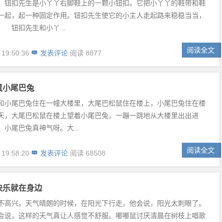
，钮扣先生是小丫丫右脚鞋上的一颗小钮扣。它把小丫丫的鞋带和鞋
一起，起一种固定作用。钮扣先生使它的小主人走起路来稳稳当当，
 钮扣先生和小丫...
阅读全文
 19:50:36
发表评论
阅读 8877
鼠小尾巴兔
和小尾巴兔住在一幢大楼里，大尾巴松鼠住在楼上，小尾巴兔住在楼
天，大尾巴松鼠在楼上望着小尾巴兔，一蹦一跳地从大楼里出出进
小尾巴兔真神气呀。大...
阅读全文
 19:58:20
发表评论
阅读 68508
快乐就在身边
不高兴。天气晴朗的时候，在阳光下行走，他会说，阳光太刺眼了。
会说，这样的天气真让人感觉不舒服。嘟嘟鼠讨厌清晨在树枝上唱歌