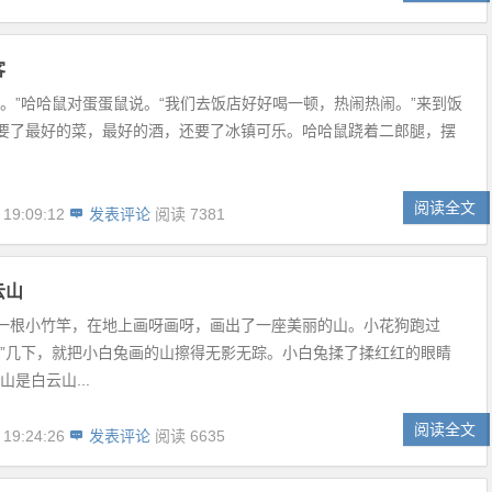
客
客。”哈哈鼠对蛋蛋鼠说。“我们去饭店好好喝一顿，热闹热闹。”来到饭
要了最好的菜，最好的酒，还要了冰镇可乐。哈哈鼠跷着二郎腿，摆
阅读全文
 19:09:12
发表评论
阅读 7381
云山
一根小竹竿，在地上画呀画呀，画出了一座美丽的山。小花狗跑过
嚓”几下，就把小白兔画的山擦得无影无踪。小白兔揉了揉红红的眼睛
山是白云山...
阅读全文
 19:24:26
发表评论
阅读 6635