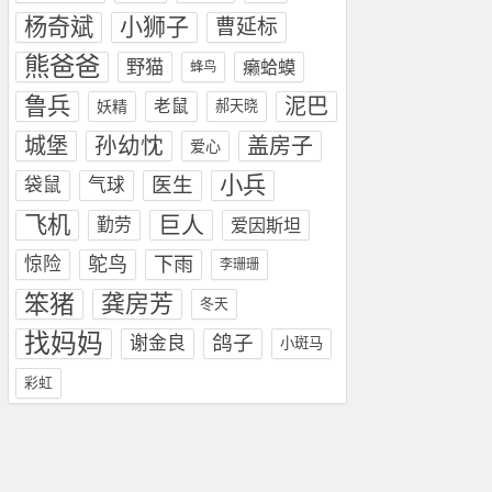
杨奇斌
小狮子
曹延标
熊爸爸
野猫
癞蛤蟆
蜂鸟
鲁兵
泥巴
老鼠
妖精
郝天晓
孙幼忱
城堡
盖房子
爱心
小兵
医生
袋鼠
气球
飞机
巨人
勤劳
爱因斯坦
惊险
鸵鸟
下雨
李珊珊
笨猪
龚房芳
冬天
找妈妈
鸽子
谢金良
小斑马
彩虹