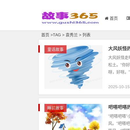
首页
首页
>
TAG
>
袁秀兰 > 列表
大风妖怪
童话故事
大风妖怪走
松土。“你
呀，好呀。”
2025-10-15
吧嗒吧嗒
睡前故事
“吧嗒吧嗒
风。“吧嗒