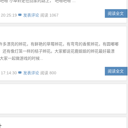
吧嗒”小草蛉走在回家的路上，“吧嗒吧嗒”...
阅读全文
 20:25:19
发表评论
阅读 1067
许多漂亮的辫花，有鲜艳的草莓辫花，有弯弯的香蕉辫花，有圆嘟嘟
，还有像灯笼一样的桔子辫花。大家都说花鹿姐姐的辫花最好最漂
大家一起做游戏的时候...
阅读全文
 17:14:30
发表评论
阅读 800
叶