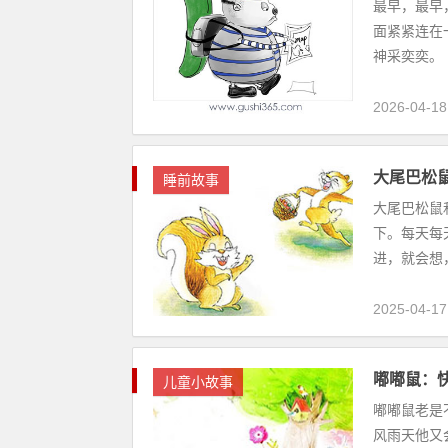
最早，最早
面紧紧连在
神采奕奕。
2026-04-18
大尾巴松
睡前故事
大尾巴松鼠
下。每天每
进，就会想，
2025-04-17
嘟嘟鼠：
儿童小故事
嘟嘟鼠老是
风雨天他又