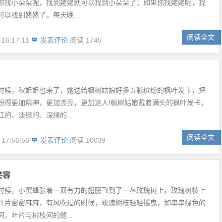
你找小朵朵呢，找到姥姥就可以找到小朵朵了；如果你找姥姥呢，找
以找到姥姥了。每天晚...
阅读全文
 16:17:11
发表评论
阅读 1745
时候，秋姐姐也来了，她送给枫树姑娘好多五彩缤纷的枫叶发卡，把
扮得更加精神，更加漂亮，更加迷人!枫树姑娘戴着满头的枫叶发卡，
的、淡绿的、深绿的...
阅读全文
 17:56:56
发表评论
阅读 10039
笑容
时候，小蜜蜂张着一双有力的翅膀飞到了一丛玫瑰树上。玫瑰树枝上
叶片密密麻麻，有风吹过的时候，玫瑰树枝轻轻摇曳，如串串绿色的
，叶片与树枝间的缝...