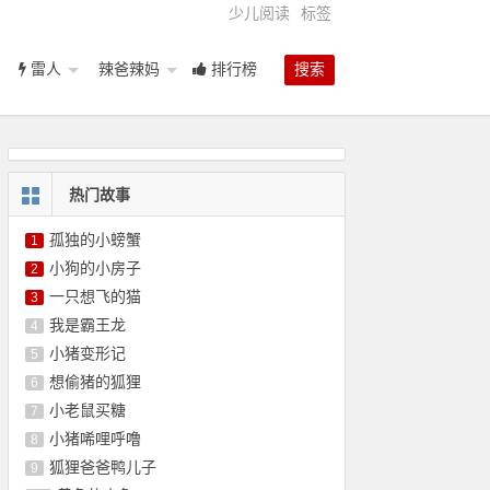
少儿阅读
标签
雷人
辣爸辣妈
排行榜
搜索
热门故事
孤独的小螃蟹
1
小狗的小房子
2
一只想飞的猫
3
我是霸王龙
4
小猪变形记
5
想偷猪的狐狸
6
小老鼠买糖
7
小猪唏哩呼噜
8
狐狸爸爸鸭儿子
9