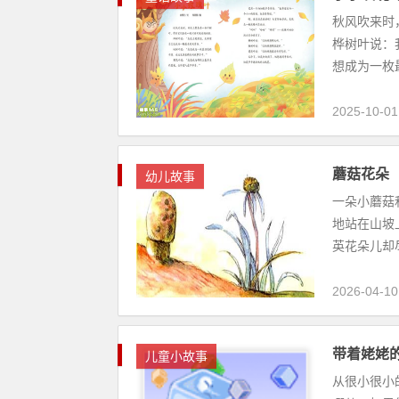
秋风吹来时
桦树叶说：
想成为一枚
2025-10-01
蘑菇花朵
幼儿故事
一朵小蘑菇
地站在山坡
英花朵儿却尽
2026-04-10
带着姥姥
儿童小故事
从很小很小