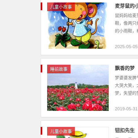
麦芽鼠的
儿童小故事
鼠妈妈给麦
鞋，像两只
的小雨鞋，和
2025-05-05
飘香的梦
睡前故事
梦婆婆发脾
大哭大笑，
梦，失望的
2019-05-31
钮扣先生
儿童小故事