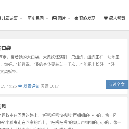
儿童故事
历史民间
图片
奇趣发现
感人智慧
的口袋
啊走，带着她的大口袋。大风妖怪遇到一只蚯蚓，蚯蚓正在一块地里
好，你好。”蚯蚓说，“我的身体要转动一千次，才能把土松好。”“好
大风妖怪...
阅读全文
 15:49:26
发表评论
阅读 1017
的风
”小蚂蚁走在回家的路上，“吧嗒吧嗒”的脚步声细细的小小的，像一阵
吧嗒”小瓢虫走在回家的路上，“吧嗒吧嗒”的脚步声细细的小小的，像一