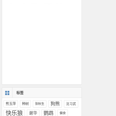
标签
狗熊
熊玉萍
种树
张秋生
沈习武
快乐狼
鹦鹉
谢华
偏食