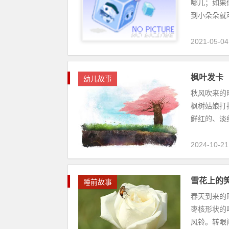
哪儿；如果
到小朵朵就可
2021-05-04
枫叶发卡
幼儿故事
秋风吹来的
枫树姑娘打
鲜红的、淡红
2024-10-21
雪花上的
睡前故事
春天到来的
枣核形状的
风铃。转眼间