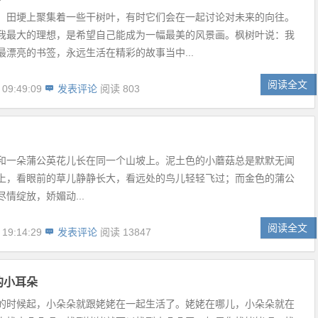
，田埂上聚集着一些干树叶，有时它们会在一起讨论对未来的向往。
我最大的理想，是希望自己能成为一幅最美的风景画。枫树叶说：我
最漂亮的书签，永远生活在精彩的故事当中...
阅读全文
 09:49:09
发表评论
阅读 803
和一朵蒲公英花儿长在同一个山坡上。泥土色的小蘑菇总是默默无闻
上，看眼前的草儿静静长大，看远处的鸟儿轻轻飞过；而金色的蒲公
情绽放，娇媚动...
阅读全文
 19:14:29
发表评论
阅读 13847
的小耳朵
的时候起，小朵朵就跟姥姥在一起生活了。姥姥在哪儿，小朵朵就在