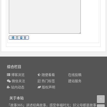
综合栏目
博客浏览
随便看看
在线投稿
微信关注
热门标签
建站服务
站内动态
版权声明
关于本站
「故事365」讲述经典故事，感受幸福时光；好父母都是故事