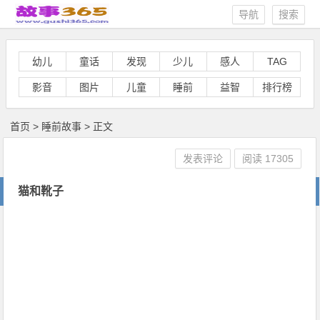
导航
搜索
幼儿
童话
发现
少儿
感人
TAG
影音
图片
儿童
睡前
益智
排行榜
首页
>
睡前故事
> 正文
发表评论
阅读
17305
猫和靴子