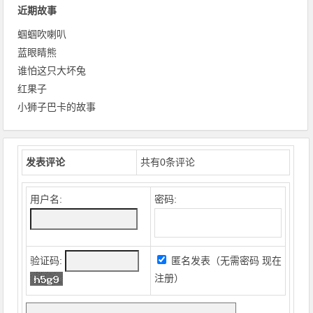
近期故事
蝈蝈吹喇叭
蓝眼睛熊
谁怕这只大坏兔
红果子
小狮子巴卡的故事
发表评论
共有
0
条评论
用户名:
密码:
验证码:
匿名发表（无需密码
现在
注册
）