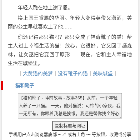
年轻人跪在地上谢了恩。
换上国王赏赐的华服。年轻人变得英俊又潇洒，美
丽的公主早就喜欢上了他……
你还记得那只猫吗？那只变成了神奇靴子的猫！帮
主人过上幸福生活的猫！放心，它很好，它又回了趟森
林，让女巫把它变回了原形——现在，它和主人幸福地
生活在城堡里。
｜
大黄猫的美梦
｜
没有靴子的猫
｜
美味城堡
｜
猫和靴子
手机用户点击浏览器底部
≡
↗
或右上角
┅
等按钮，收藏或分享