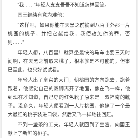
“我……”年轻人支支吾吾不知道怎样回答。
国王继续有意为难他：
“这样吧，如果你能在天黑之前摘到八百里外那一片
桃园的桃子，并把它献给我，我便赦免你的罪，否
则……”
年轻人想，八百里！就算坐最快的马车也要三天时
间啊，在天黑之前取来桃子，根本就是不可能的，但事
已至此，也只好试试看。
年轻人出了皇宫的大门，朝桃园的方向跑去，跑着
跑着，他感觉自己的双脚离开了地面，像在飞一样，他
到现在才知道，自己穿的红色靴子原来是一双神奇的靴
子。没多久，年轻人便看到一大片桃园，他摘了一个最
大最红的桃子装进口袋，然后又飞一样地往回赶。
不到一盏茶的工夫，年轻人就回到了皇宫，向国王
献上了新鲜的桃子。