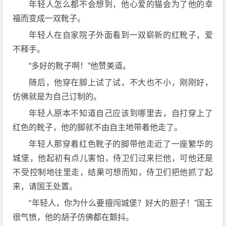
年轻人怎么都不会想到，他心爱的猫会为了他的幸
福而变成一双靴子。
年轻人在自家院子外面看到一双崭新的红靴子，爱
不释手。
“多好的靴子啊！”他赞美道。
随后，他穿在脚上试了试，不大也不小，刚刚好，
仿佛就是为自己订制的。
年轻人原本不知道自己应该到哪里去，自打穿上了
红色的靴子，他的脚就不由自主地带着他走了。
年轻人那穿着红色靴子的脚带他走近了一座繁华的
城堡，他起初有点儿害怕，侍卫们过来拦他，可他还是
不受控制地往里走，结果可想而知，侍卫们把他抓了起
来，请国王处置。
“年轻人，你为什么要擅闯城堡？好大的胆子！”国王
很气愤，他的胡子仿佛都在颤抖。