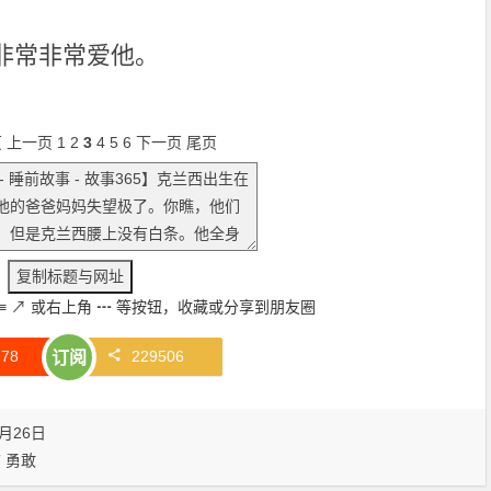
非常非常爱他。
页
上一页
1
2
3
4
5
6
下一页
尾页
≡
↗
或右上角
┅
等按钮，收藏或分享到朋友圈
赞
78
229506
订阅
月26日
结
勇敢