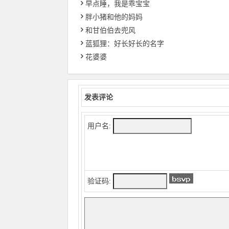
早点睡，我是乖宝宝
胖小猪和他的妈妈
和甘伯伯去兜风
蓝狐狸：好长好长的名字
花婆婆
发表评论
用户名:
验证码: