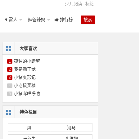
少儿阅读
标签
雷人
辣爸辣妈
排行榜
搜索
大家喜欢
孤独的小螃蟹
1
我是霸王龙
2
小猪变形记
3
小老鼠买糖
4
小猪唏哩呼噜
5
特色栏目
风
河马
张秋生
孔稚娴