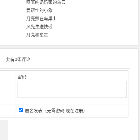
哐哐响奶奶家的乌云
爱帮忙的小象
月亮照在鸟巢上
风先生送快递
月亮和星星
共有
0
条评论
密码:
匿名发表（无需密码
现在注册
）