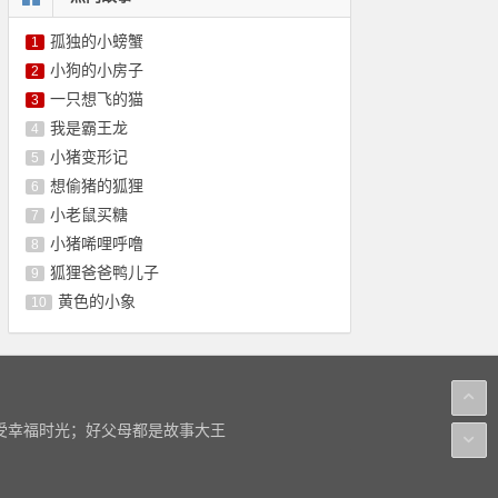
孤独的小螃蟹
1
小狗的小房子
2
一只想飞的猫
3
我是霸王龙
4
小猪变形记
5
想偷猪的狐狸
6
小老鼠买糖
7
小猪唏哩呼噜
8
狐狸爸爸鸭儿子
9
黄色的小象
10
感受幸福时光；好父母都是故事大王