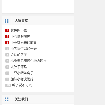
大家喜欢
黄色的小象
1
小老鼠的魔棒
2
小英雄雨来的故事
3
小老鼠忙碌的一天
4
会动的房子
5
小兔温尼想换个地方睡觉
6
大肚子河马
7
三只小猪盖房子
8
加油小老虎汤姆
9
鸭子说不可以
10
关注我们