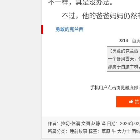
不一样，真是没办法。
不过，他的爸爸妈妈仍然
勇敢的克兰西
3
/
14
首
手机用户点击浏览器底部
作者：拉切·休谟 文图 赵静 译 日期：2026年02
所属分类：
睡前故事
标签：
草原
牛
大力士
团