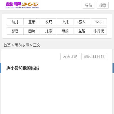
导航
搜索
幼儿
童话
发现
少儿
感人
TAG
影音
图片
儿童
睡前
益智
排行榜
首页
>
睡前故事
> 正文
发表评论
阅读
113618
胖小猪和他的妈妈