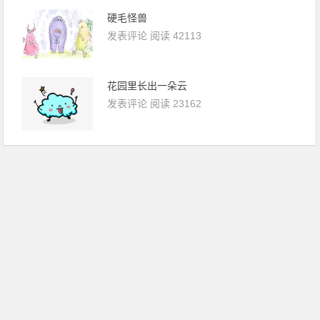
硬毛怪兽
发表评论
阅读 42113
花园里长出一朵云
发表评论
阅读 23162