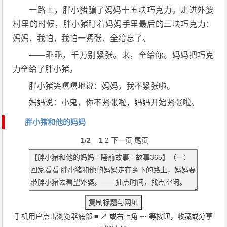
一路上，胖小猪骗了妈妈十五块巧克力。走进外婆
村里的时候，胖小猪盯着妈妈手里最后的三块巧克力：
妈妈，我怕，我怕一紧张，全给忘了。
——乖乖，千万别紧张。来，全给你。妈妈把巧克
力全给了胖小猪。
胖小猪笑嘻嘻地说：妈妈，我不紧张啦。
妈妈说：小鬼，你不紧张啦，妈妈开始紧张啦。
胖小猪和他的妈妈
1
/
2
1
2
下一页
尾页
手机用户点击浏览器底部
≡
↗
或右上角
┅
等按钮，收藏或分享