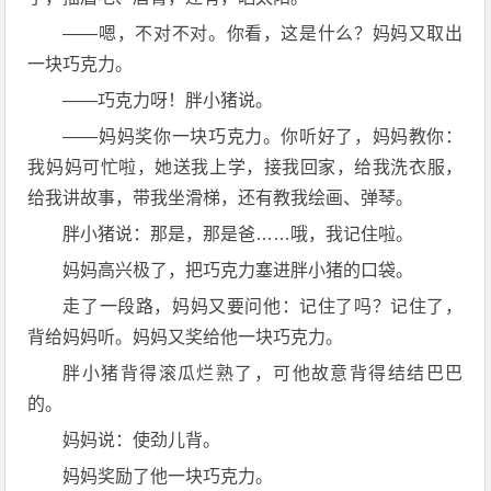
——嗯，不对不对。你看，这是什么？妈妈又取出
一块巧克力。
——巧克力呀！胖小猪说。
——妈妈奖你一块巧克力。你听好了，妈妈教你：
我妈妈可忙啦，她送我上学，接我回家，给我洗衣服，
给我讲故事，带我坐滑梯，还有教我绘画、弹琴。
胖小猪说：那是，那是爸……哦，我记住啦。
妈妈高兴极了，把巧克力塞进胖小猪的口袋。
走了一段路，妈妈又要问他：记住了吗？记住了，
背给妈妈听。妈妈又奖给他一块巧克力。
胖小猪背得滚瓜烂熟了，可他故意背得结结巴巴
的。
妈妈说：使劲儿背。
妈妈奖励了他一块巧克力。