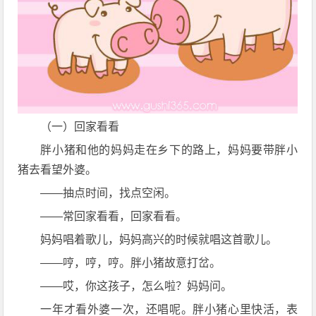
（一）回家看看
胖小猪和他的妈妈走在乡下的路上，妈妈要带胖小
猪去看望外婆。
——抽点时间，找点空闲。
——常回家看看，回家看看。
妈妈唱着歌儿，妈妈高兴的时候就唱这首歌儿。
——哼，哼，哼。胖小猪故意打岔。
——哎，你这孩子，怎么啦？妈妈问。
一年才看外婆一次，还唱呢。胖小猪心里快活，表