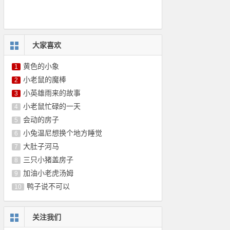
大家喜欢
黄色的小象
1
小老鼠的魔棒
2
小英雄雨来的故事
3
小老鼠忙碌的一天
4
会动的房子
5
小兔温尼想换个地方睡觉
6
大肚子河马
7
三只小猪盖房子
8
加油小老虎汤姆
9
鸭子说不可以
10
关注我们