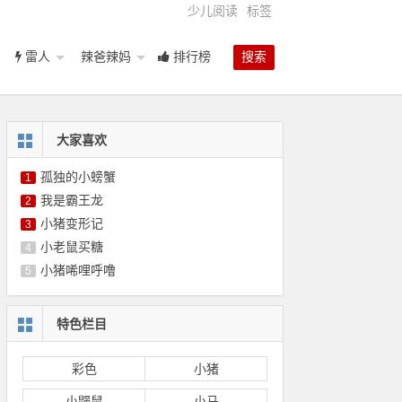
少儿阅读
标签
雷人
辣爸辣妈
排行榜
搜索
大家喜欢
孤独的小螃蟹
1
我是霸王龙
2
小猪变形记
3
小老鼠买糖
4
小猪唏哩呼噜
5
特色栏目
彩色
小猪
小鼹鼠
小马