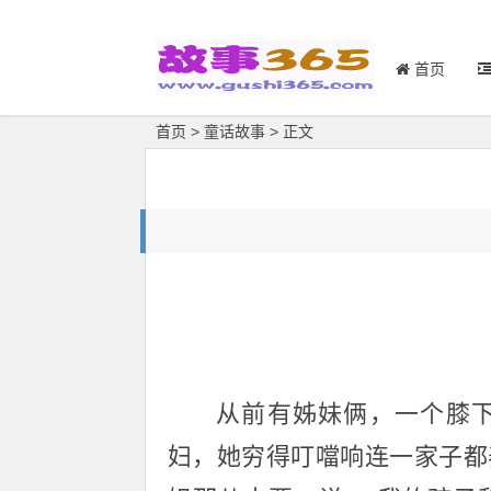
首页
首页
>
童话故事
> 正文
从前有姊妹俩，一个膝
妇，她穷得叮噹响连一家子都