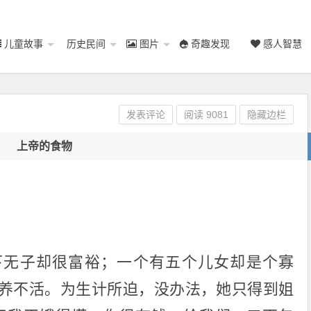
儿童故事
历史民间
图片
奇趣发现
感人智慧
发表评论
阅读
9081
隐藏边栏
上帝的食物
下无子却很富裕；一个有五个儿女却是个寡
养不活。为生计所迫，没办法，她只得到姐