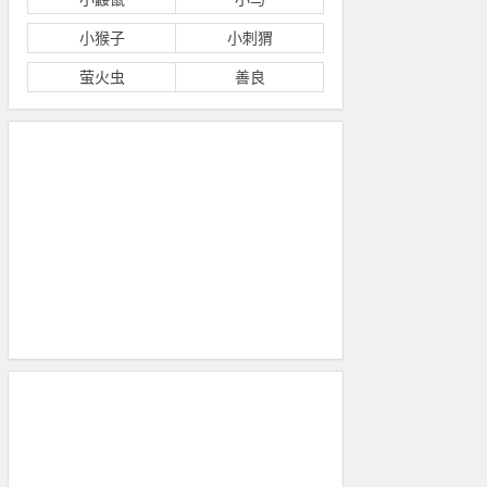
小猴子
小刺猬
萤火虫
善良