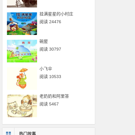
挂满星星的小村庄
阅读 24476
碗屋
阅读 30797
小飞伞
阅读 10533
老奶奶和阿里答
阅读 5467
热门故事