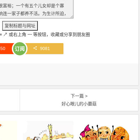
≡
↗
或右上角
┅
等按钮，收藏或分享到朋友圈
赞
50
9081
订阅
下一篇 >
好心眼儿的小蘑菇