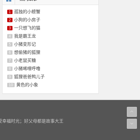
孤独的小螃蟹
1
小狗的小房子
2
一只想飞的猫
3
我是霸王龙
4
小猪变形记
5
想偷猪的狐狸
6
小老鼠买糖
7
小猪唏哩呼噜
8
狐狸爸爸鸭儿子
9
黄色的小象
10
感受幸福时光；好父母都是故事大王