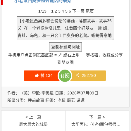
小老鼠西奥多和会说话的蘑菇
1
/
13
1
2
3
4
5
6
下一页
尾页
手机用户点击浏览器底部
≡
↗
或右上角
┅
等按钮，收藏或分享
到朋友圈
赞
134
252790
订阅
作者：（美）李欧·李奥尼 日期：2026年07月09日
所属分类：
睡前故事
标签：
老鼠
蘑菇
说谎
< 上一篇
下一篇 >
最大最大的城堡
太阳面包（小狗面包师很想念太阳）