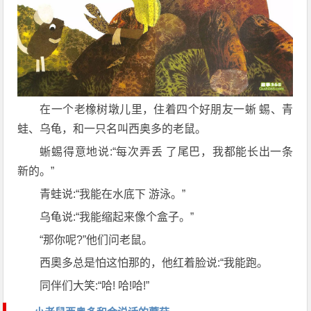
在一个老橡树墩儿里，住着四个好朋友一蜥 蜴、青
蛙、乌龟，和一只名叫西奥多的老鼠。
蜥蜴得意地说:“每次弄丢 了尾巴，我都能长出一条
新的。”
青蛙说:“我能在水底下 游泳。”
乌龟说:“我能缩起来像个盒子。”
“那你呢?”他们问老鼠。
西奧多总是怕这怕那的，他红着脸说:“我能跑。
同伴们大笑:“哈! 哈!哈!”