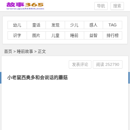
导航
搜索
幼儿
童话
发现
少儿
感人
TAG
识字
图片
儿童
睡前
益智
排行榜
首页
>
睡前故事
> 正文
发表评论
阅读
252790
小老鼠西奥多和会说话的蘑菇