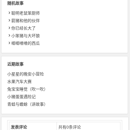
随机故事
聪明老鼠笨厨师
箭猪和他的伙伴
你已经长大了
小笨猪与大坏狼
唧唧喳喳的西瓜
近期故事
小星星的晚安小冒险
水果汽车大赛
兔宝宝睡觉（吹一吹）
小猪蛋蛋遇险记
青蛙与蟾蜍（讲故事）
发表评论
共有
0
条评论