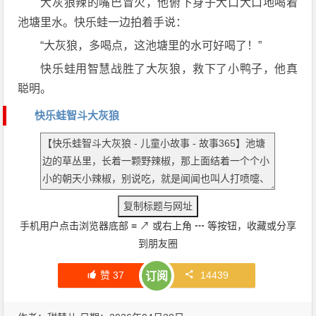
大灰狼辣的嘴巴冒火，他俯下身子大口大口地喝着
池塘里水。快乐蛙一边拍着手说：
“大灰狼，多喝点，这池塘里的水可好喝了！”
快乐蛙用智慧战胜了大灰狼，救下了小鸭子，他真
聪明。
快乐蛙智斗大灰狼
手机用户点击浏览器底部
≡
↗
或右上角
┅
等按钮，收藏或分享
到朋友圈
赞
37
14439
订阅