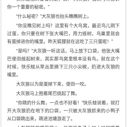
你一个重要的秘密。”
“什么秘密？”大灰狼也抬头瞧瞧树上。
“你没瞧见树上吗？这里有个大鸟窝，最近鸟儿刚下
过蛋，你只要在树下张大嘴巴，用力摇树，鸟巢里就会
有蛋掉进你的嘴里。昨天狐狸就在这吃了三只蛋呢！”
“是吗？”大灰狼一听这话，马上放下口袋，他张大嘴
巴使劲摇起树来，其实那鸟窝里根本没有鸟。就在这个
时候，快乐蛙从草丛里摘下三只小尖椒，扔进大灰狼的
嘴里。
大灰狼以为是蛋掉下来，使劲一咬。
大灰狼马上抱着尾巴挑起了舞。
“你跳的什么舞，一点也不好看！”快乐蛙说着，就打
开大灰狼扔在地下的口袋，一只被大灰狼抓来的小鸭子
从口袋跳出来，跳进池塘游走了。