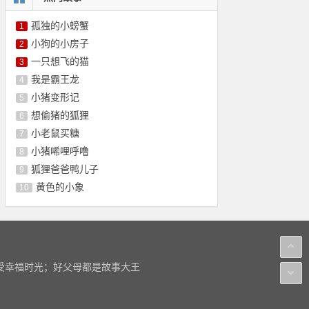
孤独的小螃蟹
1
小狗的小房子
2
一只想飞的猫
3
我是霸王龙
4
小猪变形记
5
想偷猪的狐狸
6
小老鼠买糖
7
小猪唏哩呼噜
8
狐狸爸爸鸭儿子
9
黄色的小象
10
感受幸福时光；好父母都是故事大王