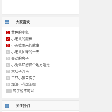
大家喜欢
黄色的小象
1
小老鼠的魔棒
2
小英雄雨来的故事
3
小老鼠忙碌的一天
4
会动的房子
5
小兔温尼想换个地方睡觉
6
大肚子河马
7
三只小猪盖房子
8
加油小老虎汤姆
9
鸭子说不可以
10
关注我们