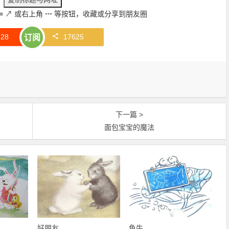
≡
↗
或右上角
┅
等按钮，收藏或分享到朋友圈
赞
28
17625
订阅
下一篇 >
面包宝宝的魔法
好朋友
鱼牛