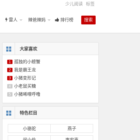
少儿阅读
标签
雷人
辣爸辣妈
排行榜
搜索
大家喜欢
孤独的小螃蟹
1
我是霸王龙
2
小猪变形记
3
小老鼠买糖
4
小猪唏哩呼噜
5
特色栏目
小骆驼
燕子
闵小伶
李宏声