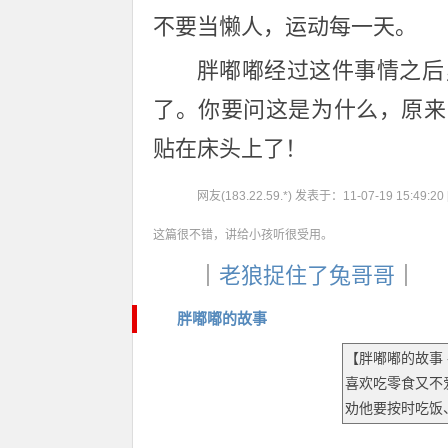
不要当懒人，运动每一天。
胖嘟嘟经过这件事情之后
了。你要问这是为什么，原来
贴在床头上了！
网友(183.22.59.*) 发表于：11-07-19 15:49:20 [1
这篇很不错，讲给小孩听很受用。
｜
老狼捉住了兔哥哥
｜
胖嘟嘟的故事