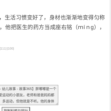
，生活习惯变好了，身材也渐渐地变得匀称
，他把医生的药方当成座右铭（ｍíｎɡ），
11] [100]