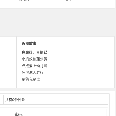
近期故事
白蝴蝶，黑蝴蝶
小蚂蚁和蒲公英
点点爱上幼儿园
冰淇淋大游行
猜猜我是谁
共有
0
条评论
密码: