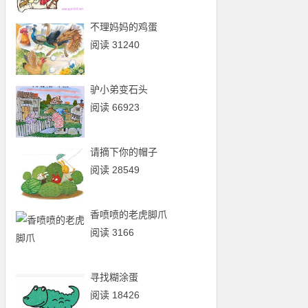
不理妈妈的鸡蛋
阅读 31240
驴小弟变石头
阅读 66923
请摘下你的帽子
阅读 28549
香喷喷的老虎脚爪
阅读 3166
寻找糊涂蛋
阅读 18426