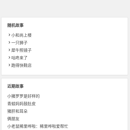
随机故事
小和尚上楼
一只狮子
犀牛照镜子
咕咚来了
跑得快鞋店
近期故事
小猪罗罗是好样的
青蛙妈妈鼓肚皮
猪肝和耳朵
俩朋友
小老鼠稀里哗啦：稀里哗啦爱帮忙