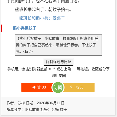
子真的醉倒了，也不枉我喝了两瓶白酒。”
熊班长举起右手，朝蚊子拍去。
｜
熊班长和熊小兵：做桌子
｜
熊小兵捉蚊子
手机用户点击浏览器底部
≡
↗
或右上角
┅
等按钮，收藏或分享
到朋友圈
赞
33
7236
订阅
作者：苏梅 日期：2026年06月11日
所属分类：
幽默故事
标签：
苏梅
蚊子