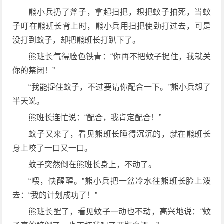
熊小兵扔了斧子，拿起扫把，想把蚊子拍死，当蚊
子叮在熊班长背上时，熊小兵用扫把使劲打过去，可是
没打到蚊子，却把熊班长打趴下了。
熊班长气得脸色铁青：“你再不把蚊子捉住，我就关
你的禁闭！”
“我能捉住蚊子，不过要请你配合一下。”熊小兵想了
半天说。
熊班长连忙说：“配合，我肯定配合！”
蚊子又来了，看见熊班长睡得沉沉的，就在熊班长
身上咬了一口又一口。
蚊子突然倒在熊班长身上，不动了。
“喂，快醒醒。”熊小兵把一盆冷水往熊班长脸上泼
去：“我的计划成功了！”
熊班长醒了，看见蚊子一动也不动，高兴地说：“蚊