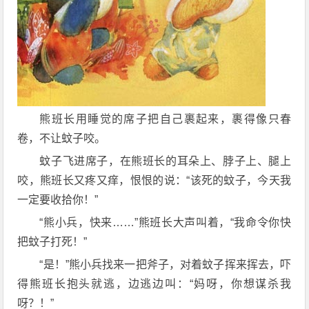
熊班长用睡觉的席子把自己裹起来，裹得像只春
卷，不让蚊子咬。
蚊子飞进席子，在熊班长的耳朵上、脖子上、腿上
咬，熊班长又疼又痒，恨恨的说：“该死的蚊子，今天我
一定要收拾你！”
“熊小兵，快来……”熊班长大声叫着，“我命令你快
把蚊子打死！”
“是！”熊小兵找来一把斧子，对着蚊子挥来挥去，吓
得熊班长抱头就逃，边逃边叫：“妈呀，你想谋杀我
呀？！”