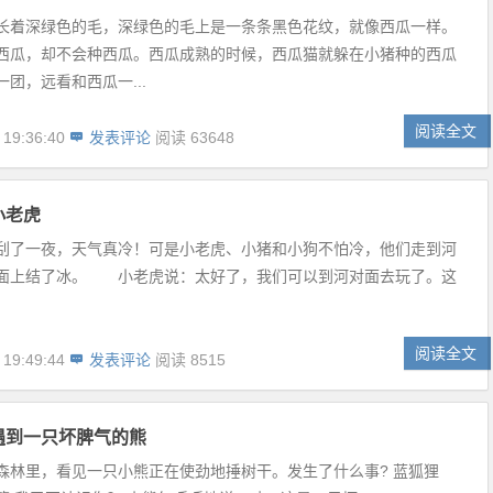
长着深绿色的毛，深绿色的毛上是一条条黑色花纹，就像西瓜一样。
西瓜，却不会种西瓜。西瓜成熟的时候，西瓜猫就躲在小猪种的西瓜
团，远看和西瓜一...
阅读全文
 19:36:40
发表评论
阅读 63648
小老虎
刮了一夜，天气真冷！可是小老虎、小猪和小狗不怕冷，他们走到河
面上结了冰。 小老虎说：太好了，我们可以到河对面去玩了。这
阅读全文
 19:49:44
发表评论
阅读 8515
遇到一只坏脾气的熊
森林里，看见一只小熊正在使劲地捶树干。发生了什么事? 蓝狐狸