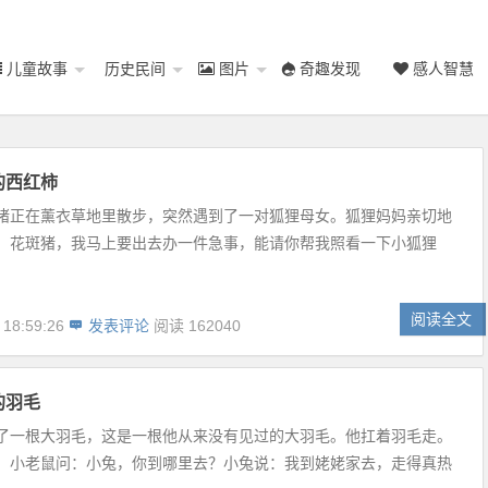
儿童故事
历史民间
图片
奇趣发现
感人智慧
的西红柿
猪正在薰衣草地里散步，突然遇到了一对狐狸母女。狐狸妈妈亲切地
：花斑猪，我马上要出去办一件急事，能请你帮我照看一下小狐狸
阅读全文
 18:59:26
发表评论
阅读 162040
的羽毛
了一根大羽毛，这是一根他从来没有见过的大羽毛。他扛着羽毛走。
。小老鼠问：小兔，你到哪里去？小兔说：我到姥姥家去，走得真热