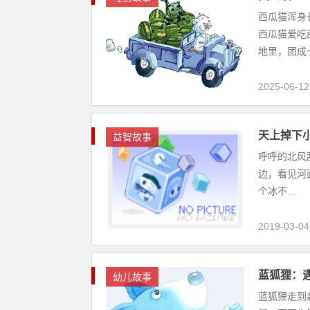
西瓜猫浑身
西瓜猫爱吃
地里，团成一
2025-06-12
天上掉下
益智故事
呼呼的北风
边，看见河
个冰不...
2019-03-04
蓝狐狸：
幼儿故事
蓝狐狸走到