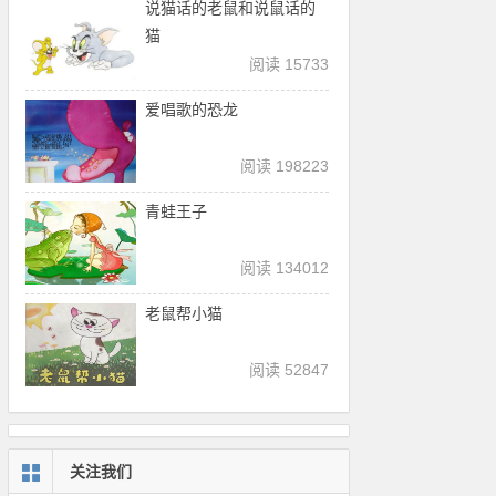
说猫话的老鼠和说鼠话的
猫
阅读 15733
爱唱歌的恐龙
阅读 198223
青蛙王子
阅读 134012
老鼠帮小猫
阅读 52847
关注我们