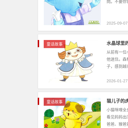
問。不要你管
2025-09-07
水晶球里
童话故事
从前有一位
他迷住。森
子，感到越来
2026-01-27
猫儿子的
童话故事
小猫咪哩全
看见妈妈出
爸爸、猴爸爸