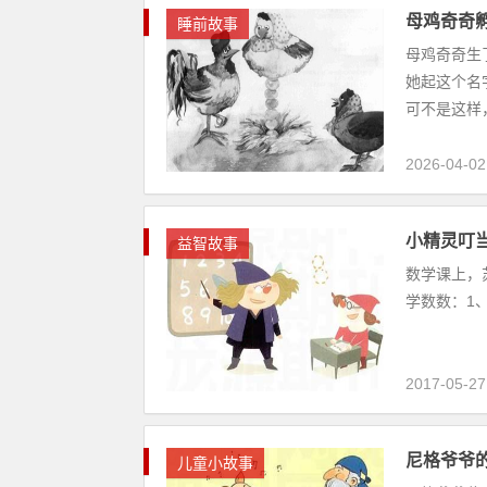
母鸡奇奇
睡前故事
母鸡奇奇生
她起这个名
可不是这样，
2026-04-02
小精灵叮
益智故事
数学课上，
学数数：1、
2017-05-27
尼格爷爷
儿童小故事