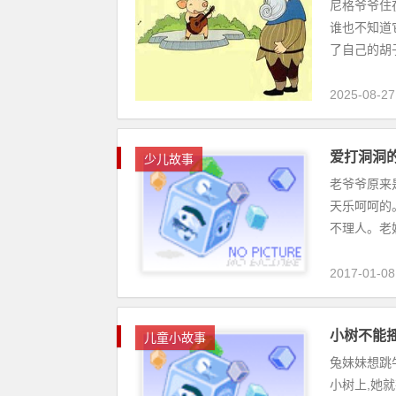
尼格爷爷住
谁也不知道
了自己的胡子
2025-08-27
爱打洞洞
少儿故事
老爷爷原来
天乐呵呵的
不理人。老奶
2017-01-08
小树不能
儿童小故事
兔妹妹想跳牛
小树上,她