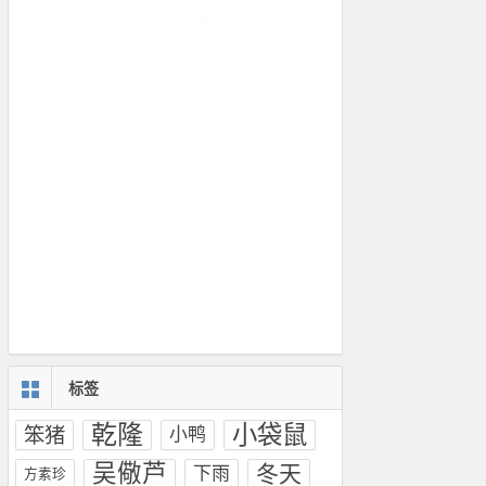
标签
乾隆
小袋鼠
笨猪
小鸭
吴儆芦
冬天
下雨
方素珍