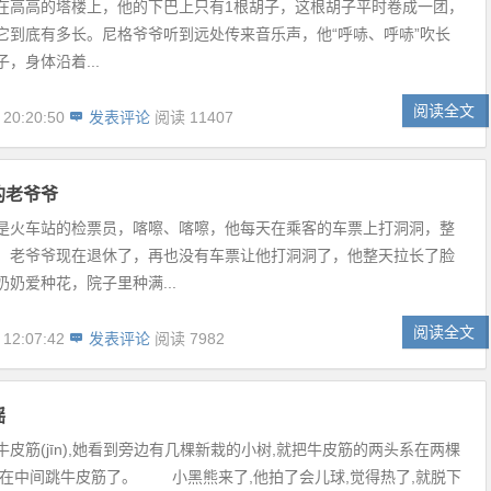
在高高的塔楼上，他的下巴上只有1根胡子，这根胡子平时卷成一团，
它到底有多长。尼格爷爷听到远处传来音乐声，他“呼哧、呼哧”吹长
，身体沿着...
阅读全文
 20:20:50
发表评论
阅读 11407
的老爷爷
是火车站的检票员，喀嚓、喀嚓，他每天在乘客的车票上打洞洞，整
。老爷爷现在退休了，再也没有车票让他打洞洞了，他整天拉长了脸
奶爱种花，院子里种满...
阅读全文
 12:07:42
发表评论
阅读 7982
摇
皮筋(jīn),她看到旁边有几棵新栽的小树,就把牛皮筋的两头系在两棵
就在中间跳牛皮筋了。 小黑熊来了,他拍了会儿球,觉得热了,就脱下