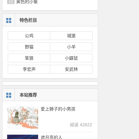
黄色的小象
10
特色栏目
公鸡
城堡
野猫
小羊
笨狼
小鼹鼠
李宏声
安武林
本站推荐
爱上狮子的小男孩
阅读 42822
遮月亮的人