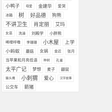
小鸭子
金建华
爱哭
母爱
树
好品德
狗熊
冰箱
不讲卫生
肖定丽
艾玛
刘殿学
小胖熊
女巫
洗澡
小木屋
上学
唏哩呼噜
李珊珊
小蚂蚁
女娲
蘑菇
金近
张月
当苹果和月亮低语
孔雀
种树
太平广记
梦想
麦子
鼹鼠
小刺猬
爱心
猫头鹰
汉字故事
箭猪
公交车