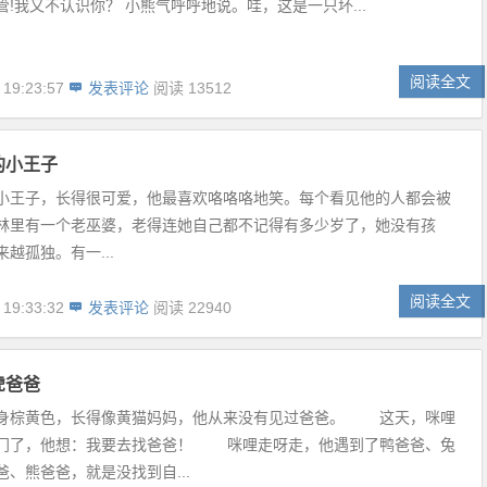
!我又不认识你？ 小熊气呼呼地说。哇，这是一只坏...
阅读全文
 19:23:57
发表评论
阅读 13512
的小王子
小王子，长得很可爱，他最喜欢咯咯咯地笑。每个看见他的人都会被
林里有一个老巫婆，老得连她自己都不记得有多少岁了，她没有孩
越孤独。有一...
阅读全文
 19:33:32
发表评论
阅读 22940
虎爸爸
身棕黄色，长得像黄猫妈妈，他从来没有见过爸爸。 这天，咪哩
门了，他想：我要去找爸爸！ 咪哩走呀走，他遇到了鸭爸爸、兔
、熊爸爸，就是没找到自...