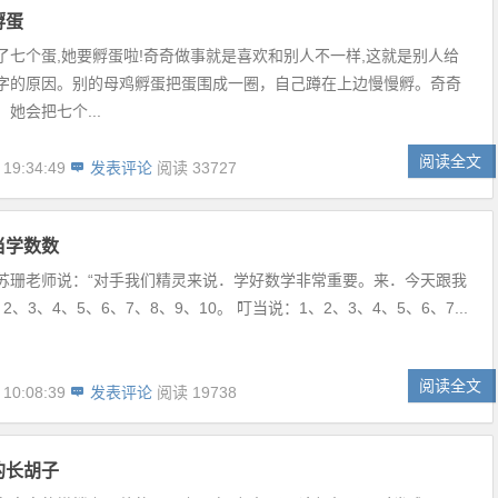
孵蛋
了七个蛋,她要孵蛋啦!奇奇做事就是喜欢和别人不一样,这就是别人给
字的原因。别的母鸡孵蛋把蛋围成一圈，自己蹲在上边慢慢孵。奇奇
她会把七个...
阅读全文
 19:34:49
发表评论
阅读 33727
当学数数
苏珊老师说：“对手我们精灵来说．学好数学非常重要。来．今天跟我
2、3、4、5、6、7、8、9、10。 叮当说：1、2、3、4、5、6、7...
阅读全文
 10:08:39
发表评论
阅读 19738
的长胡子