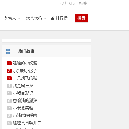
少儿阅读
标签
雷人
辣爸辣妈
排行榜
搜索
热门故事
孤独的小螃蟹
1
小狗的小房子
2
一只想飞的猫
3
我是霸王龙
4
小猪变形记
5
想偷猪的狐狸
6
小老鼠买糖
7
小猪唏哩呼噜
8
狐狸爸爸鸭儿子
9