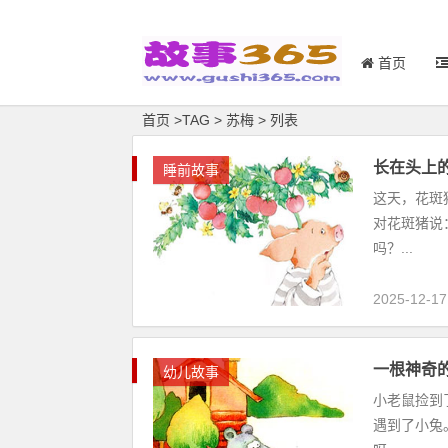
首页
首页
>
TAG
>
苏梅 > 列表
长在头上
睡前故事
这天，花斑
对花斑猪说
吗？...
2025-12-17
一根神奇
幼儿故事
小老鼠捡到
遇到了小兔