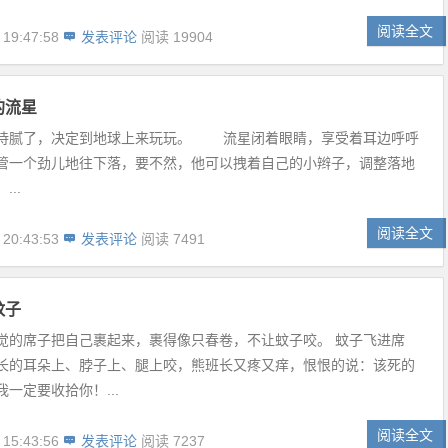
阅读全文
 19:47:58
发表评论
阅读 19904
的流星
待腻了，决定到地球上来玩玩。 流星闭着眼睛，享受着耳边呼呼
管一个劲儿地往下落，要不然，他可以拽着自己的小辫子，调整落地
..
阅读全文
 20:43:53
发表评论
阅读 7491
蚊子
觉的席子把自己裹起来，裹得像只春卷，不让蚊子咬。 蚊子飞进席
长的耳朵上、脖子上、腿上咬，熊班长又疼又痒，恨恨的说：该死的
一定要收拾你！...
阅读全文
 15:43:56
发表评论
阅读 7237