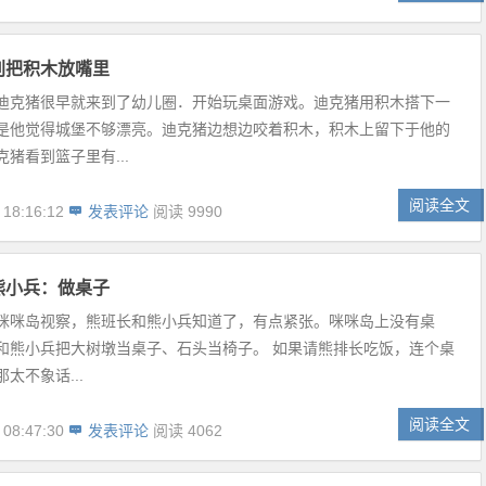
别把积木放嘴里
迪克猪很早就来到了幼儿圈．开始玩桌面游戏。迪克猪用积木搭下一
是他觉得城堡不够漂亮。迪克猪边想边咬着积木，积木上留下于他的
猪看到篮子里有...
阅读全文
 18:16:12
发表评论
阅读 9990
熊小兵：做桌子
咪咪岛视察，熊班长和熊小兵知道了，有点紧张。咪咪岛上没有桌
和熊小兵把大树墩当桌子、石头当椅子。 如果请熊排长吃饭，连个桌
太不象话...
阅读全文
 08:47:30
发表评论
阅读 4062