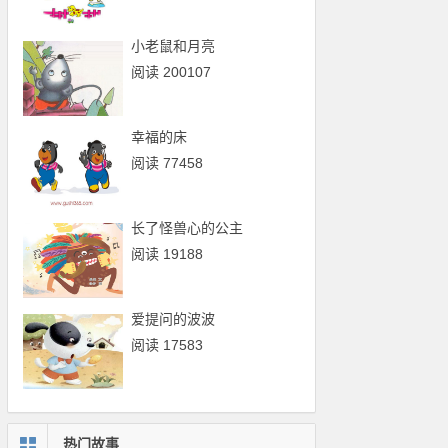
小老鼠和月亮
阅读 200107
幸福的床
阅读 77458
长了怪兽心的公主
阅读 19188
爱提问的波波
阅读 17583
热门故事