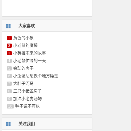
大家喜欢
黄色的小象
1
小老鼠的魔棒
2
小英雄雨来的故事
3
小老鼠忙碌的一天
4
会动的房子
5
小兔温尼想换个地方睡觉
6
大肚子河马
7
三只小猪盖房子
8
加油小老虎汤姆
9
鸭子说不可以
10
关注我们