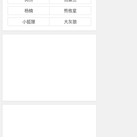
杨楠
熊攸星
小狐狸
大灰狼