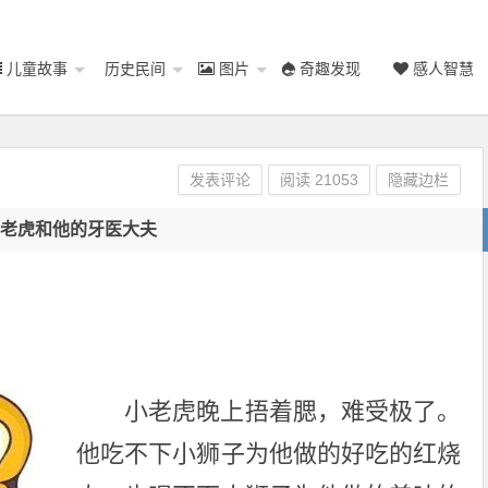
儿童故事
历史民间
图片
奇趣发现
感人智慧
发表评论
阅读
21053
隐藏边栏
小老虎和他的牙医大夫
小老虎晚上捂着腮，难受极了。
他吃不下小狮子为他做的好吃的红烧