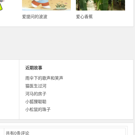
爱提问的波波
爱心香蕉
近期故事
雨伞下的歌声和笑声
猫医生过河
河马的房子
小狐狸聪聪
小松鼠的珠子
共有
0
条评论