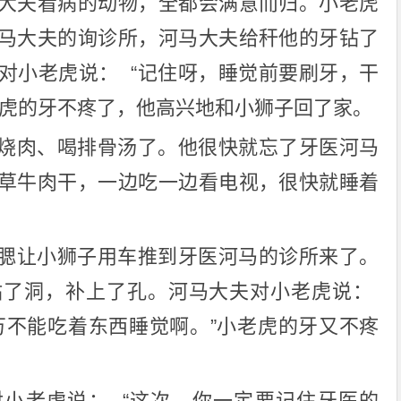
大夫看病的动物，全都会满意而归。小老虎
马大夫的询诊所，河马大夫给秆他的牙钻了
对小老虎说： “记住呀，睡觉前要刷牙，干
老虎的牙不疼了，他高兴地和小狮子回了家。
烧肉、喝排骨汤了。他很快就忘了牙医河马
草牛肉干，一边吃一边看电视，很快就睡着
腮让小狮子用车推到牙医河马的诊所来了。
钻了洞，补上了孔。河马大夫对小老虎说：
万不能吃着东西睡觉啊。”小老虎的牙又不疼
小老虎说： “这次，你一定要记住牙医的