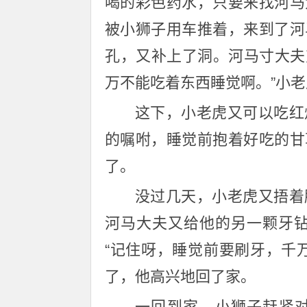
喝的彩色药水，只要来找河马
被小狮子用车推着，来到了河
孔，又补上了洞。河马寸大夫
万不能吃着东西睡觉啊。”小
这下，小老虎又可以吃红
的嘱咐，睡觉前抱着好吃的甘
了。
没过几天，小老虎又捂着
河马大夫又给他的另一颗牙
“记住呀，睡觉前要刷牙，千
了，他高兴地回了家。
一回到家，小狮子赶紧对