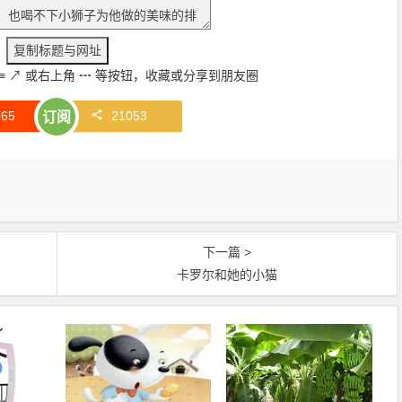
≡
↗
或右上角
┅
等按钮，收藏或分享到朋友圈
赞
65
21053
订阅
下一篇 >
卡罗尔和她的小猫