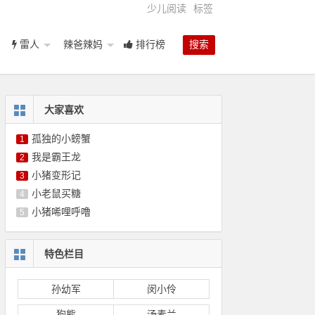
少儿阅读
标签
雷人
辣爸辣妈
排行榜
搜索
大家喜欢
孤独的小螃蟹
1
我是霸王龙
2
小猪变形记
3
小老鼠买糖
4
小猪唏哩呼噜
5
特色栏目
孙幼军
闵小伶
狗熊
汤素兰