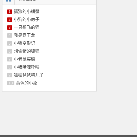
孤独的小螃蟹
1
小狗的小房子
2
一只想飞的猫
3
我是霸王龙
4
小猪变形记
5
想偷猪的狐狸
6
小老鼠买糖
7
小猪唏哩呼噜
8
狐狸爸爸鸭儿子
9
黄色的小象
10