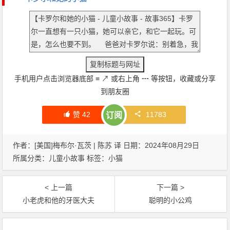
手机用户点击浏览器底部
≡
↗
或右上角
┅
等按钮，收藏或分享
到朋友圈
赞
42
11783
订阅
作者：[美国]梅布尔·瓦茨 | 陈苏 译 日期：2024年08月29日
所属分类：
儿童小故事
标签：
小猫
< 上一篇
下一篇 >
小老虎和他的牙医大夫
聪明的小公鸡