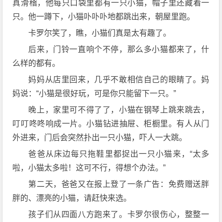
真滑稽，他每只口袋里都有一只小猫，帽子里还藏着一
只。他一蹲下，小猫卟卟卟地都跳出来，朝屋里跑。
卡罗尔笑了，瞧，小猫们真是太有趣了。
后来，门铃一直响个不停，那么多小猫都来了，什
么样的都有。
妈妈从店里回来，几乎不敢相信自己的眼睛了。妈
妈说：“小猫是很好玩，可是你只能留下一只。”
晚上，家里可不得了了，小猫在钢琴上跳来跳去，
叮叮咚咚响成一片。小猫钻进抽屉、柜橱里。有人从门
外进来，门后会突然扑出一只小猫，吓人一大跳。
爸爸从床边每只拖鞋里都捉出一只小猫来，“太多
啦，小猫太多啦！这可不行，得想个办法。”
第二天，爸爸又在报上登了一条广告：免费赠送胖
胖的、漂亮的小猫，请赶快来选。
孩子们从四面八方跑来了。卡罗尔很伤心，整整一