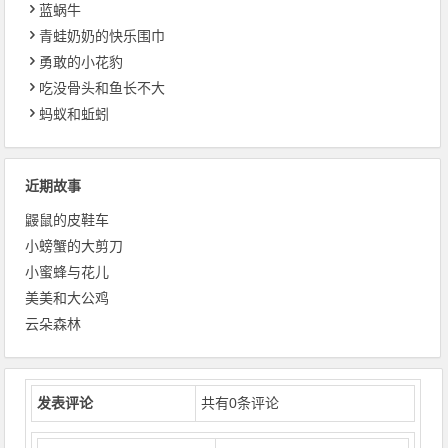
蓝蜗牛
青蛙奶奶的快乐围巾
勇敢的小花豹
吃没骨头和鱼长不大
蚂蚁和蚯蚓
近期故事
鼹鼠的皮鞋车
小螃蟹的大剪刀
小蜜蜂与花儿
美美和大公鸡
云朵森林
发表评论
共有
0
条评论