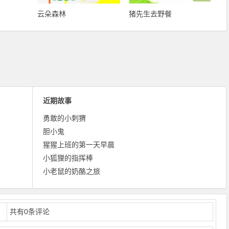
云朵森林
猪先生去野餐
近期故事
勇敢的小刺猬
胆小鬼
猩猩上班的第一天早晨
小狐狸的指挥棒
小老鼠的奶酪之旅
共有
0
条评论