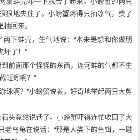
两扇蚌壳咔一下就合了起来。小螃蟹的两只
狠狠地夹住了。小螃蟹疼得只抽凉气，费了
里抽回来。
敲了两下蚌壳，生气地说：“本来是想和你做朋
夹坏了！”
蟹看到前面那个怪怪的东西，连河蚌的气都不生
截蚯蚓啊？”
了游泳啊？”小螃蟹说着，好奇地举起两只大剪
的大石头竟然说话了。小螃蟹吓得连忙收回了大
只老乌龟在说话：“那是人类下的鱼饵，一碰