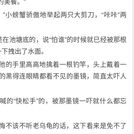
的美餐。”
？”小螃蟹骄傲地举起两只大剪刀，“咔咔”两
是在池塘底的，说“怕谁”的时候就已经被那根
一下拽出了水面。
他的手里高高地擒着一根钓竿，头上戴着一
的黑得连眼睛都看不见的墨镜，简直太吓人
喊的“快松手”的，被那墨镜一吓就什么都忘
悔不该不听老乌龟的话，这下看来是免不了