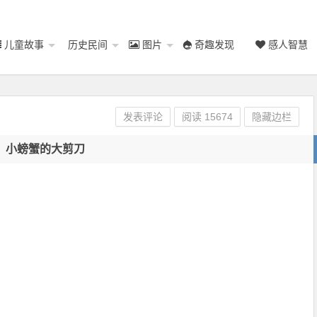
儿童故事
历史民间
图片
奇趣发现
感人智慧
发表评论
阅读
15674
隐藏边栏
小螃蟹的大剪刀