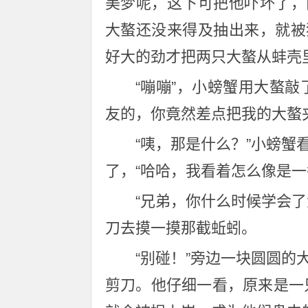
美梦呢，这下可把他吓坏了，
大螯还没来得及抽出来，就被
好大的劲才把两只大螯从蚌壳
“嘣嘣”，小螃蟹用大螯
友的，你竟然差点把我的大螯
“咦，那是什么？”小螃
了，“哈哈，我看着怎么像是一
“兄弟，你什么时候学会
刀去摸一摸那截蚯蚓。
“别碰！”旁边一块圆圆
剪刀。他仔细一看，原来是一