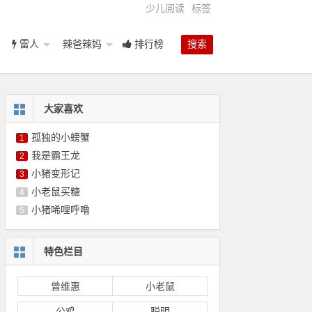
少儿阅读
标签
雷人
辣爸辣妈
排行榜
搜索
大家喜欢
孤独的小螃蟹
1
我是霸王龙
2
小猪变形记
3
小老鼠买糖
4
小猪唏哩呼噜
5
特色栏目
曾维惠
小老鼠
公鸡
聪明