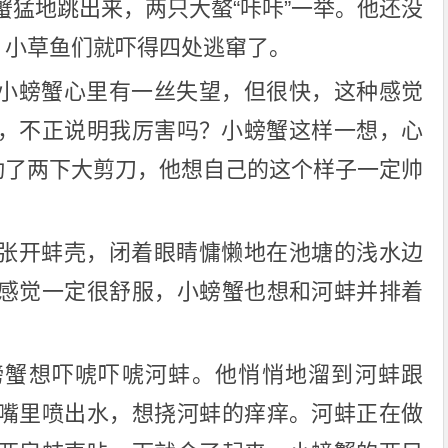
蟹猛地跳出来，两只大螯“咔咔”一举。他还没
，小草鱼们就吓得四处逃窜了。
小螃蟹心里有一丝失望，但很快，这种感觉
，不正说明我厉害吗？小螃蟹这样一想，心
挥动了两下大剪刀，他想自己的这个样子一定帅
张开蚌壳，闭着眼睛慵懒地在池塘的浅水边
感觉一定很舒服，小螃蟹也想和河蚌并排着
螃蟹想吓唬吓唬河蚌。他悄悄地溜到河蚌跟
嘴里喷出水，想挠河蚌的痒痒。河蚌正在做