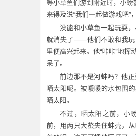
等小草鱼们游到附近时，小螃
来得及说“我们一起做游戏吧”
没能和小草鱼一起玩耍，
就消失了——他们不敢和我玩
里便高兴起来。他“咔咔”地
呆了。
前边那不是河蚌吗？他正
晒太阳呢。被暖暖的水包围的
晒太阳。
不过，晒太阳之前，小
前，用两只大螯夹住蚌壳，从