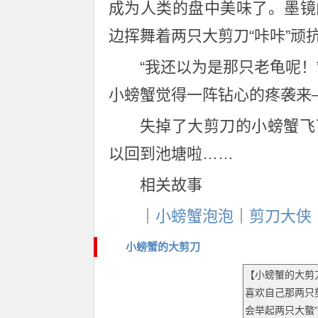
成为人类的盘中美味了。墨镜
边挥舞着两只大剪刀“咔咔”顽
“我还以为是那只老龟呢
小螃蟹觉得一阵钻心的疼袭来
失掉了大剪刀的小螃蟹飞
以回到池塘啦……
相关故事
｜
小螃蟹泡泡
｜
剪刀大侠
小螃蟹的大剪刀