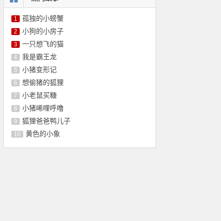
孤独的小螃蟹
1
小狗的小房子
2
一只想飞的猫
3
我是霸王龙
4
小猪变形记
5
想偷猪的狐狸
6
小老鼠买糖
7
小猪唏哩呼噜
8
狐狸爸爸鸭儿子
9
黄色的小象
10