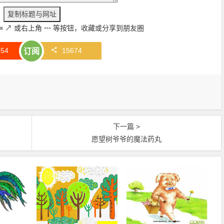
≡
↗
或右上角
┅
等按钮，收藏或分享到朋友圈
赞
54
15674
订阅
下一篇 >
愿望树爷爷的魔法药丸