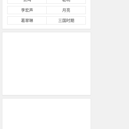
李宏声
月亮
葛翠琳
三国时期