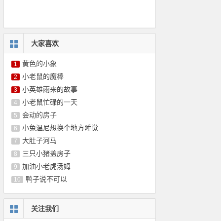
大家喜欢
黄色的小象
1
小老鼠的魔棒
2
小英雄雨来的故事
3
小老鼠忙碌的一天
4
会动的房子
5
小兔温尼想换个地方睡觉
6
大肚子河马
7
三只小猪盖房子
8
加油小老虎汤姆
9
鸭子说不可以
10
关注我们