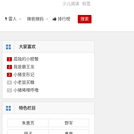
少儿阅读
标签
雷人
辣爸辣妈
排行榜
搜索
大家喜欢
孤独的小螃蟹
1
我是霸王龙
2
小猪变形记
3
小老鼠买糖
4
小猪唏哩呼噜
5
特色栏目
朱惠芳
野军
鸽子
勇敢