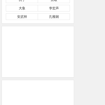
大象
李宏声
安武林
孔稚娴