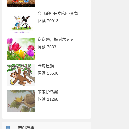
会飞的小白兔和小黑免
阅读 70913
谢谢您，施耐尔太太
阅读 7633
长尾巴猴
阅读 15596
笨狼护鸟窝
阅读 21268
热门故事