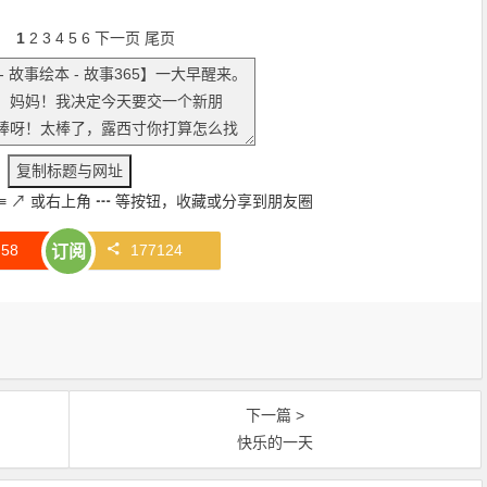
1
2
3
4
5
6
下一页
尾页
≡
↗
或右上角
┅
等按钮，收藏或分享到朋友圈
赞
58
177124
订阅
下一篇 >
快乐的一天