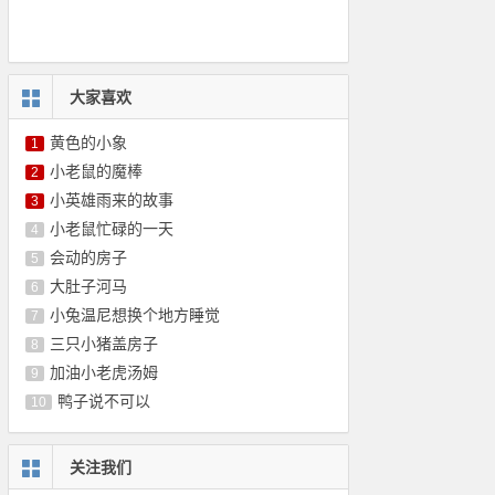
大家喜欢
黄色的小象
1
小老鼠的魔棒
2
小英雄雨来的故事
3
小老鼠忙碌的一天
4
会动的房子
5
大肚子河马
6
小兔温尼想换个地方睡觉
7
三只小猪盖房子
8
加油小老虎汤姆
9
鸭子说不可以
10
关注我们