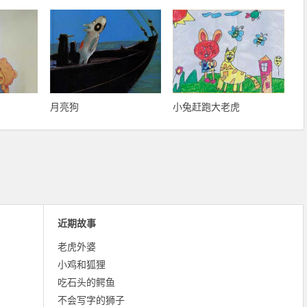
月亮狗
小兔赶跑大老虎
近期故事
老虎外婆
小鸡和狐狸
吃石头的鳄鱼
不会写字的狮子