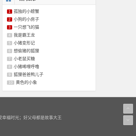
孤独的小螃蟹
1
小狗的小房子
2
一只想飞的猫
3
我是霸王龙
4
小猪变形记
5
想偷猪的狐狸
6
小老鼠买糖
7
小猪唏哩呼噜
8
狐狸爸爸鸭儿子
9
黄色的小象
10
感受幸福时光；好父母都是故事大王