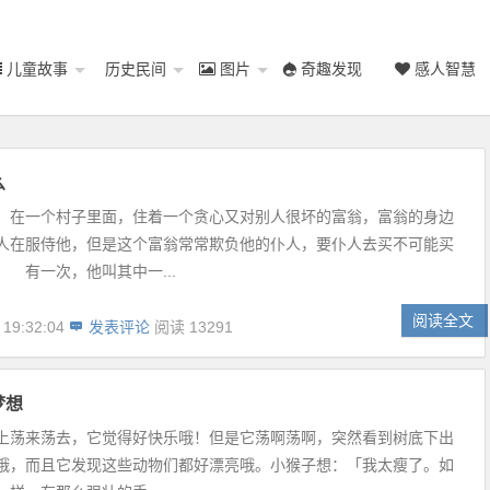
儿童故事
历史民间
图片
奇趣发现
感人智慧
么
一个村子里面，住着一个贪心又对别人很坏的富翁，富翁的身边
人在服侍他，但是这个富翁常常欺负他的仆人，要仆人去买不可能买
 有一次，他叫其中一...
阅读全文
 19:32:04
发表评论
阅读 13291
梦想
上荡来荡去，它觉得好快乐哦！但是它荡啊荡啊，突然看到树底下出
哦，而且它发现这些动物们都好漂亮哦。小猴子想：「我太瘦了。如