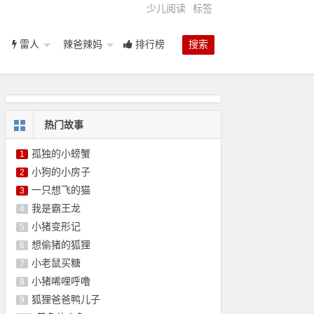
少儿阅读
标签
雷人
辣爸辣妈
排行榜
搜索
热门故事
孤独的小螃蟹
1
小狗的小房子
2
一只想飞的猫
3
我是霸王龙
4
小猪变形记
5
想偷猪的狐狸
6
小老鼠买糖
7
小猪唏哩呼噜
8
狐狸爸爸鸭儿子
9