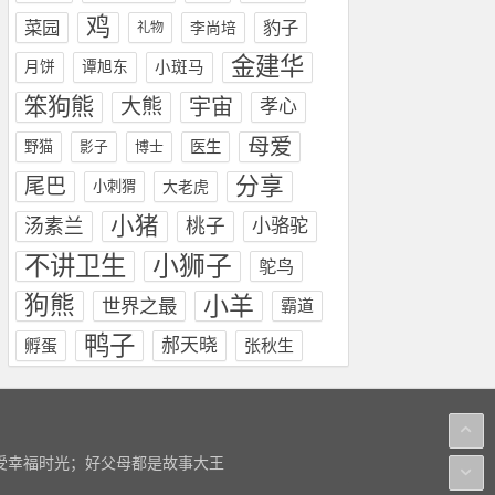
鸡
菜园
豹子
李尚培
礼物
金建华
月饼
谭旭东
小斑马
笨狗熊
大熊
宇宙
孝心
母爱
野猫
影子
博士
医生
分享
尾巴
小刺猬
大老虎
小猪
汤素兰
桃子
小骆驼
小狮子
不讲卫生
鸵鸟
狗熊
小羊
世界之最
霸道
鸭子
郝天晓
孵蛋
张秋生
感受幸福时光；好父母都是故事大王