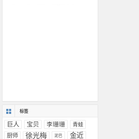
标签
巨人
宝贝
李珊珊
青蛙
徐光梅
金近
厨师
泥巴