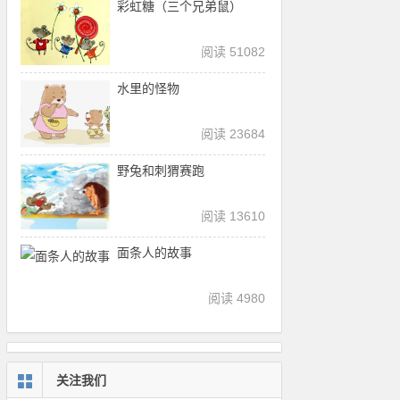
彩虹糖（三个兄弟鼠）
阅读 51082
水里的怪物
阅读 23684
野兔和刺猬赛跑
阅读 13610
面条人的故事
阅读 4980
关注我们