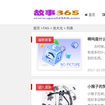
首页
首页
>
TAG
>
张大光 > 列表
啊呜是什
幽默故事
古时候，在
有很多的仆
到的东西。
2017-10-29
小猴子的
幼儿故事
小猴子在树
现好多动物