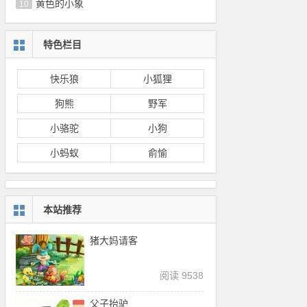
黄色的小象
10
特色栏目
快乐狼
小狐狸
狗熊
野军
小骆驼
小狗
小蚂蚁
俞愉
本站推荐
猪大妈请客
阅读 9538
父子抬驴