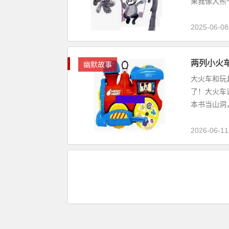
果我像大熊一
2025-06-08
两列小火
幽默故事
大火车和玩
了！大火车
本书当山洞
2026-06-11