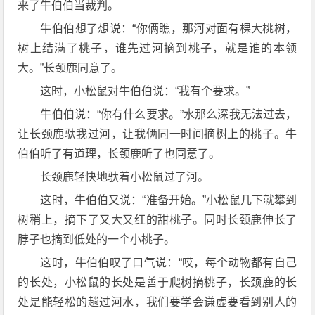
来了牛伯伯当裁判。
牛伯伯想了想说：“你俩瞧，那河对面有棵大桃树，
树上结满了桃子，谁先过河摘到桃子，就是谁的本领
大。”长颈鹿同意了。
这时，小松鼠对牛伯伯说：“我有个要求。”
牛伯伯说：“你有什么要求。”水那么深我无法过去，
让长颈鹿驮我过河，让我俩同一时间摘树上的桃子。牛
伯伯听了有道理，长颈鹿听了也同意了。
长颈鹿轻快地驮着小松鼠过了河。
这时，牛伯伯又说：“准备开始。”小松鼠几下就攀到
树稍上，摘下了又大又红的甜桃子。同时长颈鹿伸长了
脖子也摘到低处的一个小桃子。
这时，牛伯伯叹了口气说：“哎，每个动物都有自己
的长处，小松鼠的长处是善于爬树摘桃子，长颈鹿的长
处是能轻松的趟过河水，我们要学会谦虚要看到别人的