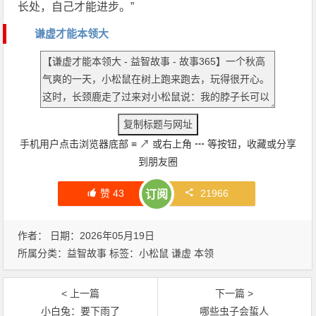
长处，自己才能进步。”
谦虚才能本领大
手机用户点击浏览器底部
≡
↗
或右上角
┅
等按钮，收藏或分享
到朋友圈
赞
43
21966
订阅
作者： 日期：2026年05月19日
所属分类：
益智故事
标签：
小松鼠
谦虚
本领
< 上一篇
下一篇 >
小白兔：要下雨了
哪些虫子会蜇人