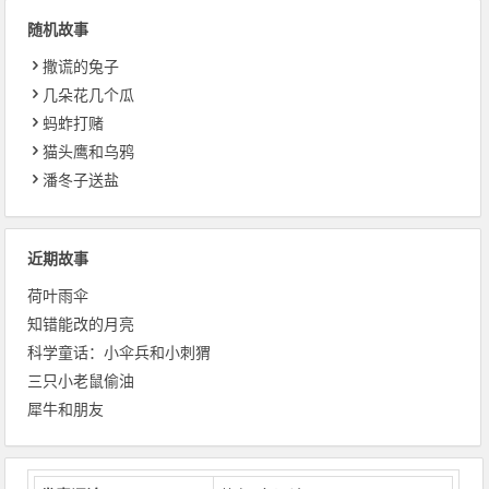
随机故事
撒谎的兔子
几朵花几个瓜
蚂蚱打赌
猫头鹰和乌鸦
潘冬子送盐
近期故事
荷叶雨伞
知错能改的月亮
科学童话：小伞兵和小刺猬
三只小老鼠偷油
犀牛和朋友