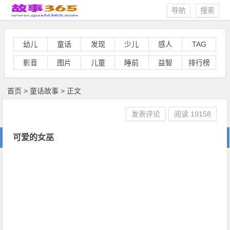
导航
搜索
幼儿
童话
发现
少儿
感人
TAG
影音
图片
儿童
睡前
益智
排行榜
首页
>
童话故事
> 正文
发表评论
阅读
19158
可爱的女巫