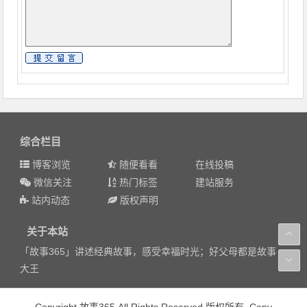
综合栏目
博客浏览
随便看看
在线投稿
微信关注
热门标签
建站服务
站内动态
版权声明
关于本站
「故事365」讲述经典故事，感受幸福时光；好父母都是故事
大王
Copyright 故事365 All Rights Reserved 版权所有. Copy