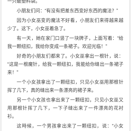
一只破塑料袋。
小朋友们问：“有没有把差东西变好东西的魔法？”
因为小女巫变的魔法不好看，小朋友们来得越来越
少了。这下，小女巫着急了。
有一天，她在家门口竖了一块牌子，上面写着：“给
我一颗纽扣，我给你变成一条裙子。欢迎光临！”
好奇的小朋友们都来了。小女巫拿出一根针，说：
“这是一根魔针，给我一颗纽扣，我能给你缝出一条裙子
来！”
一个小女孩拿出了一颗纽扣，只见小女巫用那根针
挥了几下，真的缝出来一条漂亮的裙子来。
另一个小女孩也拿出来了一颗纽扣，只见小女巫又
用那根针挥了几下，一下子缝出来了一件漂亮的花衬
衫。
这時候，一个男孩拿出来了一颗纽扣，说：“小女