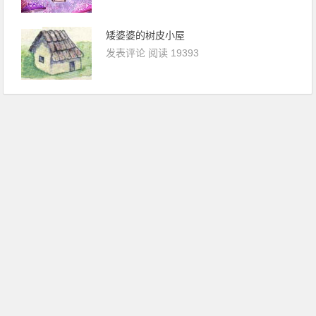
矮婆婆的树皮小屋
发表评论
阅读 19393