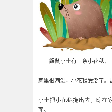
鼹鼠小土有一条小花毯，
家里很潮湿，小花毯受潮了。
小土把小花毯拖出去，晾在
面。