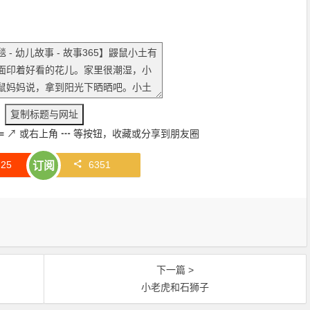
≡
↗
或右上角
┅
等按钮，收藏或分享到朋友圈
赞
25
6351
订阅
下一篇 >
小老虎和石狮子