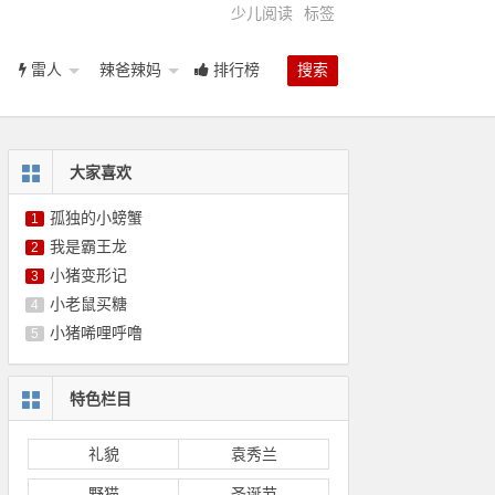
少儿阅读
标签
雷人
辣爸辣妈
排行榜
搜索
大家喜欢
孤独的小螃蟹
1
我是霸王龙
2
小猪变形记
3
小老鼠买糖
4
小猪唏哩呼噜
5
特色栏目
礼貌
袁秀兰
野猫
圣诞节