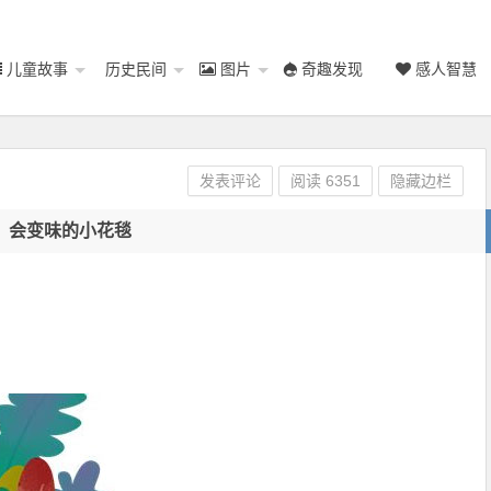
儿童故事
历史民间
图片
奇趣发现
感人智慧
发表评论
阅读
6351
隐藏边栏
会变味的小花毯