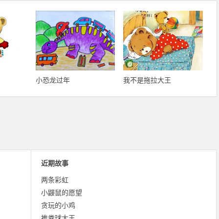
小恐龙过年
我不是拖拉大王
近期故事
两条彩虹
小鼹鼠的愿望
贪玩的小鸡
推粪球大王