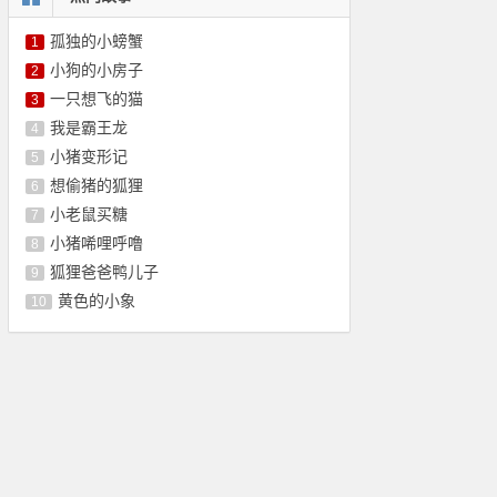
孤独的小螃蟹
1
小狗的小房子
2
一只想飞的猫
3
我是霸王龙
4
小猪变形记
5
想偷猪的狐狸
6
小老鼠买糖
7
小猪唏哩呼噜
8
狐狸爸爸鸭儿子
9
黄色的小象
10