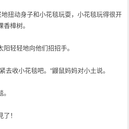
高兴地扭动身子和小花毯玩耍，小花毯玩得很开
棵香樟树。
太阳轻轻地向他们招招手。
紧去收小花毯吧。”鼹鼠妈妈对小土说。
毯。
見了！