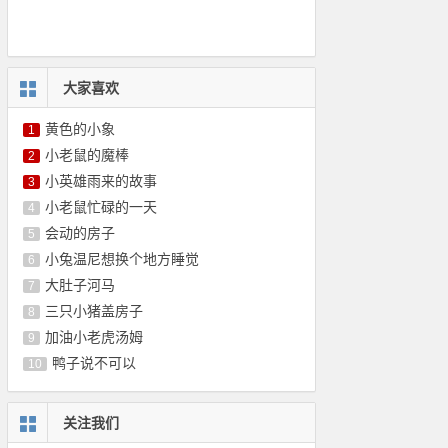
大家喜欢
黄色的小象
1
小老鼠的魔棒
2
小英雄雨来的故事
3
小老鼠忙碌的一天
4
会动的房子
5
小兔温尼想换个地方睡觉
6
大肚子河马
7
三只小猪盖房子
8
加油小老虎汤姆
9
鸭子说不可以
10
关注我们