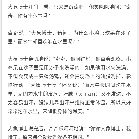
大象博士开门一看，原来是奇奇呀！他笑眯眯地问：“奇
奇，你有什么事吗？”
奇奇说：“大象博士，请问，为什么小鸡喜欢呆在沙子
里？而水牛却喜欢泡在水里呢？”
大象博士亲切地说：“奇奇，你问得好，你真会观察。小
鸡呆在沙子里是用沙子来洗澡的，如果他用水来洗澡，
不但会变成一只落汤鸡，还会把羽毛上的油脂洗掉，影
响行动。”大象博士停了停又说：“而水牛长时间泡在水
里，是因为水牛的皮厚，汗腺（ｘｉàｎ）又不发达，不
太容易出汗，没法儿靠出汗来维持正常体温，所以只好
常常泡在水里，来降低身体的温度。”
大象博士说完后，奇奇乐呵呵地说：“谢谢大象博士，我
懂了，原来每个动物洗澡各不相同。”