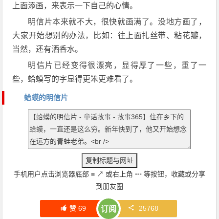
上面添画，来表示一下自己的心情。
明信片本来就不大，很快就画满了。没地方画了，
大家开始想别的办法，比如：往上面扎丝带、粘花瓣，
当然，还有洒香水。
明信片已经变得很漂亮，显得厚了一些，重了一
些，蛤蟆写的字显得更笨更难看了。
蛤蟆的明信片
手机用户点击浏览器底部
≡
↗
或右上角
┅
等按钮，收藏或分享
到朋友圈
赞
69
25768
订阅