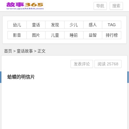
导航
搜索
幼儿
童话
发现
少儿
感人
TAG
影音
图片
儿童
睡前
益智
排行榜
首页
>
童话故事
> 正文
发表评论
阅读
25768
蛤蟆的明信片