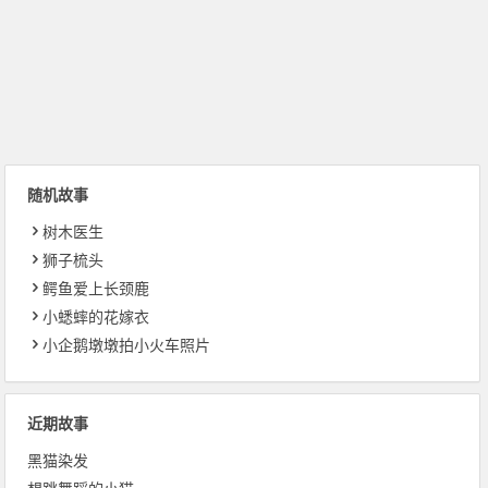
随机故事
树木医生
狮子梳头
鳄鱼爱上长颈鹿
小蟋蟀的花嫁衣
小企鹅墩墩拍小火车照片
近期故事
黑猫染发