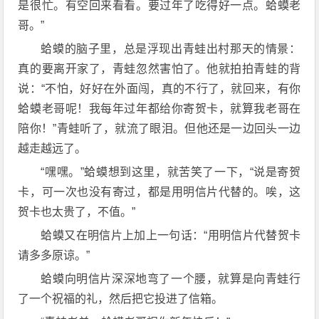
是很忙。有空回来看看。要过年了吃得好一点。蛤蟆老
哥。”
蛤蟆的脑子里，总是浮现出青蛙出村那天的情景：
真的要离开家了，青蛙忽然害怕了。他就拍拍青蛙的背
说：“不怕，好好在外面闯，真的不行了，就回来，有你
蛤蟆老哥呢！我每年过年都给你寄贺卡，就算我老哥在
陪你！”青蛙听了，就流了眼泪。但他还是一边回头一边
越走越远了。
“嘿嘿。”蛤蟆想到这里，就苦笑了一下，“说是寄贺
卡，可一次也没有寄过，都是用明信片代替的。唉，这
贺卡也太贵了，不值。”
蛤蟆又在明信片上加上一句话：“用明信片代替贺卡
请多多原谅。”
蛤蟆向明信片深深地弯了一个腰，就算是向青蛙行
了一个祝福的礼，然后把它投进了信箱。