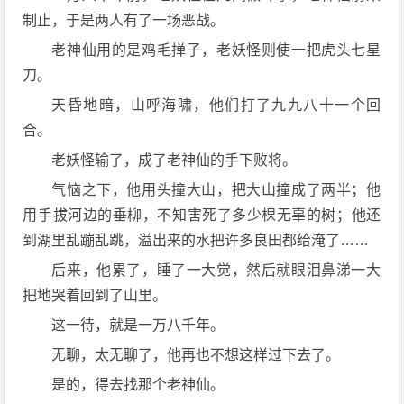
制止，于是两人有了一场恶战。
老神仙用的是鸡毛掸子，老妖怪则使一把虎头七星
刀。
天昏地暗，山呼海啸，他们打了九九八十一个回
合。
老妖怪输了，成了老神仙的手下败将。
气恼之下，他用头撞大山，把大山撞成了两半；他
用手拔河边的垂柳，不知害死了多少棵无辜的树；他还
到湖里乱蹦乱跳，溢出来的水把许多良田都给淹了……
后来，他累了，睡了一大觉，然后就眼泪鼻涕一大
把地哭着回到了山里。
这一待，就是一万八千年。
无聊，太无聊了，他再也不想这样过下去了。
是的，得去找那个老神仙。