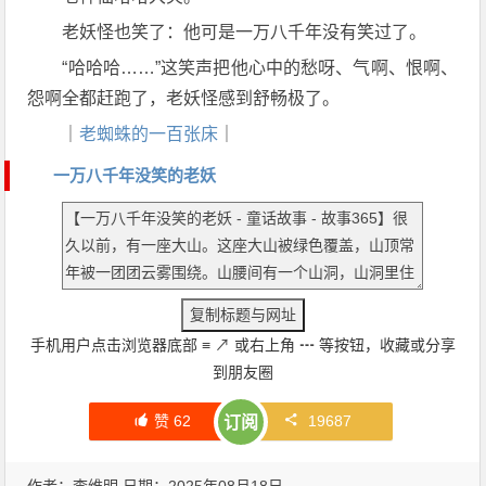
老妖怪也笑了：他可是一万八千年没有笑过了。
“哈哈哈……”这笑声把他心中的愁呀、气啊、恨啊、
怨啊全都赶跑了，老妖怪感到舒畅极了。
｜
老蜘蛛的一百张床
｜
一万八千年没笑的老妖
手机用户点击浏览器底部
≡
↗
或右上角
┅
等按钮，收藏或分享
到朋友圈
赞
62
19687
订阅