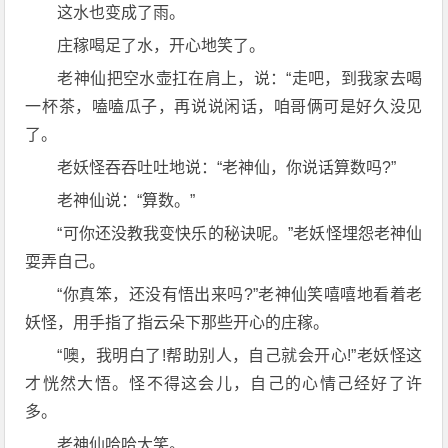
这水也变成了雨。
庄稼喝足了水，开心地笑了。
老神仙把空水壶扛在肩上，说：“走吧，到我家去喝
一杯茶，嗑嗑瓜子，再说说闲话，咱哥俩可是好久没见
了。
老妖怪吞吞吐吐地说：“老神仙，你说话算数吗?”
老神仙说：“算数。”
“可你还没教我变快乐的秘诀呢。”老妖怪埋怨老神仙
耍弄自己。
“你真笨，还没有悟出来吗?”老神仙笑嘻嘻地看着老
妖怪，用手指了指云朵下那些开心的庄稼。
“噢，我明白了!帮助别人，自己就会开心!”老妖怪这
才恍然大悟。怪不得这会儿，自己的心情己经好了许
多。
老神仙哈哈大笑。