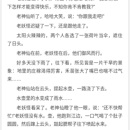
下怎样才能变得快乐，不知你肯不肯教我?”
老神仙听了，哈哈大笑，说：“你跟我走吧!”
老妖怪迟疑了一下，还是跟他走了。
太阳火辣辣的，两个人各选了一张荷叶当伞，遮住
了日头。
老神仙在前，老妖怪在后，他们御风而行。
好多天没下雨了，往下看，所见皆是一片干旱的景
象：地里的庄稼渴得厉害，禾苗张大了嘴巴也喘不过气
来……
老神仙站在云头，提起水壶，一路浇了下去。
水壶里的水变成了雨水……
老妖怪看呆了。老神仙瞪了他一眼，说：“还不快帮
忙!”老妖怪没有水。壶，他跑到江边，一口气喝了个肚子
圆圆，然后蹿上云头，鼓起腮帮子往下喷起水来。