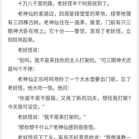
十万八千里的路，老妖怪半个时辰就到了。
老神仙的家湖边，四周是绿莹莹的草地，绿草地理
有三四棵古树。老神仙住在一座茅，屋里，门前有只三
眼神犬卧在地上。它十分——警觉，发现了老妖怪，立
刻狂吠起来。
老妖怪说：
“别叫，我不是来找你的主人打架的。”可三眼神犬还
是叫个不停：
老神仙正乐呵呵地拎了一个大水壶要出门呢，见了
老妖怪，他大吃一惊。他问：
“你是不是不服输，又练了新的功夫，想找我打架?
今天我可没空。”
老妖怪说：“我不是来打架的。”
“那你想干什么?”老神仙感到很奇怪。
老妖怪低下了头，有些不好意思地说：“我想请教一