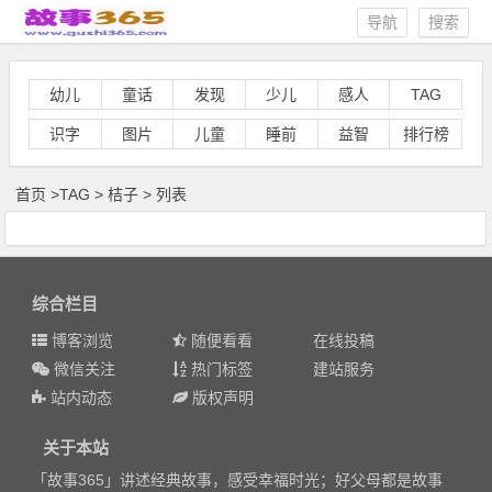
导航
搜索
幼儿
童话
发现
少儿
感人
TAG
识字
图片
儿童
睡前
益智
排行榜
首页
>
TAG
>
桔子 > 列表
综合栏目
博客浏览
随便看看
在线投稿
微信关注
热门标签
建站服务
站内动态
版权声明
关于本站
「故事365」讲述经典故事，感受幸福时光；好父母都是故事